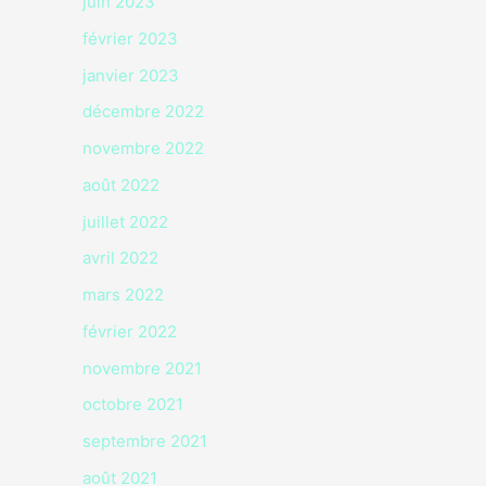
juin 2023
février 2023
janvier 2023
décembre 2022
novembre 2022
août 2022
juillet 2022
avril 2022
mars 2022
février 2022
novembre 2021
octobre 2021
septembre 2021
août 2021