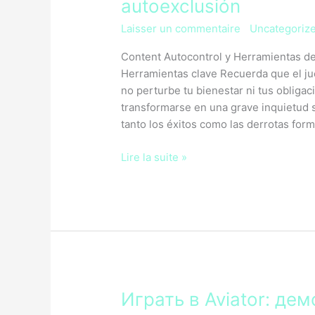
autoexclusión
en
Laisser un commentaire
/
Uncategoriz
Latamwin:
límites,
Content Autocontrol y Herramientas d
pausas
Herramientas clave Recuerda que el ju
y
no perturbe tu bienestar ni tus obligac
autoexclusión
transformarse en una grave inquietud 
tanto los éxitos como las derrotas form
Lire la suite »
Играть
Играть в Aviator: дем
в