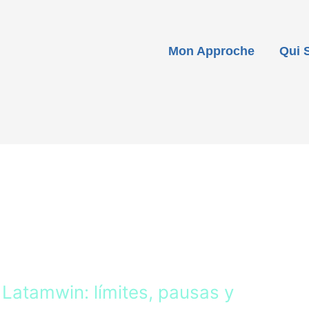
Mon Approche
Qui 
Latamwin: límites, pausas y