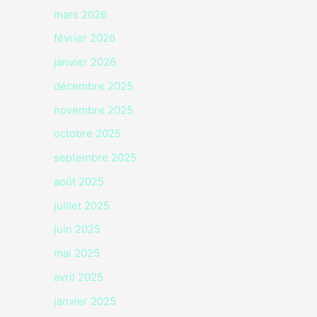
mars 2026
février 2026
janvier 2026
décembre 2025
novembre 2025
octobre 2025
septembre 2025
août 2025
juillet 2025
juin 2025
mai 2025
avril 2025
janvier 2025