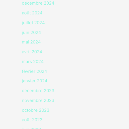
décembre 2024
août 2024
juillet 2024
juin 2024
mai 2024
avril 2024
mars 2024
février 2024
janvier 2024
décembre 2023
novembre 2023
octobre 2023
août 2023