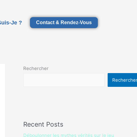
Suis-Je ?
Contact & Rendez-Vous
Rechercher
Recherche
Recent Posts
Déboulonner les mythes vérités sur le jeu