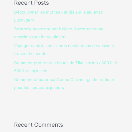
Recent Posts
Déboulonner les mythes vérités sur le jeu avec
Luckygem
Strategie avanzate per il gioco d'azzardo come
massimizzare le tue vincite
Voyager dans les meilleures destinations de casino à
travers le monde
Comment profiter des bonus de Tikal casino : 300% et
500 free spins en
Comment débuter sur Cocoa Casino : guide pratique
pour les nouveaux joueurs
Recent Comments