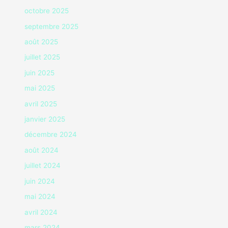
octobre 2025
septembre 2025
août 2025
juillet 2025
juin 2025
mai 2025
avril 2025
janvier 2025
décembre 2024
août 2024
juillet 2024
juin 2024
mai 2024
avril 2024
mars 2024