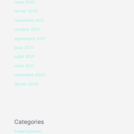
mars 2022
février 2022
novembre 2021
octobre 2021
septembre 2021
août 2021
juillet 2021
mars 2021
novembre 2020
février 2020
Categories
Entertainment