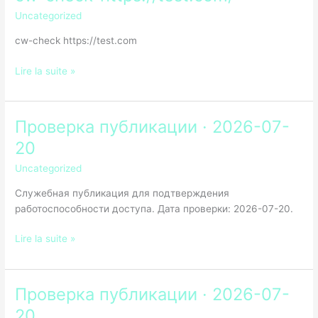
check-
Uncategorized
/
Catherine
https://test.com/
cw-check https://test.com
Lire la suite »
Проверка публикации · 2026-07-
Проверка
публикации
20
·
Uncategorized
/
Catherine
2026-
07-
Служебная публикация для подтверждения
20
работоспособности доступа. Дата проверки: 2026-07-20.
Lire la suite »
Проверка публикации · 2026-07-
Проверка
публикации
20