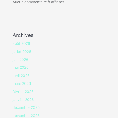
Aucun commentaire à afficher.
Archives
août 2026
juillet 2026
juin 2026
mai 2026
avril 2026
mars 2026
février 2026
janvier 2026
décembre 2025
novembre 2025