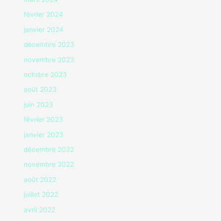
février 2024
janvier 2024
décembre 2023
novembre 2023
octobre 2023
août 2023
juin 2023
février 2023
janvier 2023
décembre 2022
novembre 2022
août 2022
juillet 2022
avril 2022