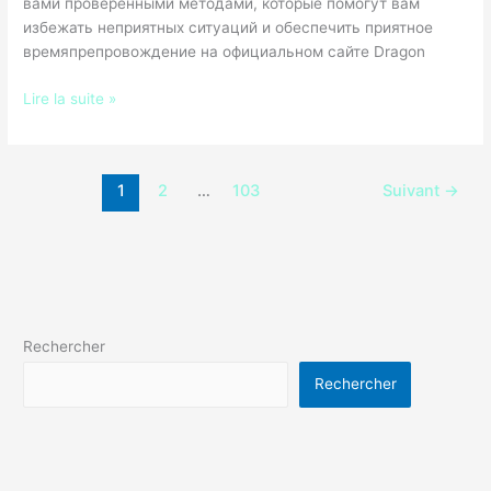
вами проверенными методами, которые помогут вам
избежать неприятных ситуаций и обеспечить приятное
времяпрепровождение на официальном сайте Dragon
Lire la suite »
1
2
…
103
Suivant
→
Rechercher
Rechercher