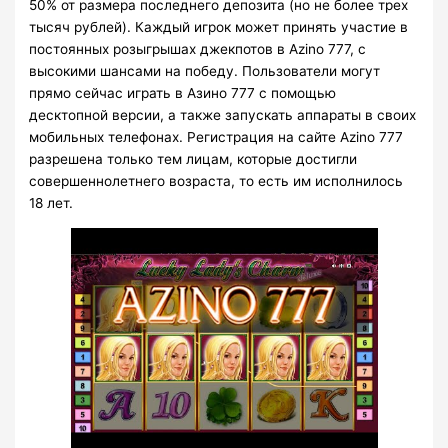
50% от размера последнего депозита (но не более трех
тысяч рублей). Каждый игрок может принять участие в
постоянных розыгрышах джекпотов в Azino 777, с
высокими шансами на победу. Пользователи могут
прямо сейчас играть в Азино 777 с помощью
десктопной версии, а также запускать аппараты в своих
мобильных телефонах. Регистрация на сайте Azino 777
разрешена только тем лицам, которые достигли
совершеннолетнего возраста, то есть им исполнилось
18 лет.