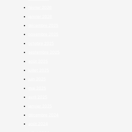
février 2026
janvier 2026
décembre 2025
novembre 2025
octobre 2025
septembre 2025
août 2025
juillet 2025
juin 2025
mai 2025
avril 2025
janvier 2025
décembre 2024
août 2024