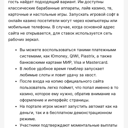
гость найдет подходящий вариант. Им доступны
классические барабанные аппараты, лайв казино, тв,
карточные и настольные игры. Запускать игровой софт в
онлайн казино посетители могут через компьютеры или
мобильные телефоны. В случае, когда основной адрес
сайта не открывается, для ставок используется сеть
рабочих зеркал.
Вы можете воспользоваться такими платежными
системами, как Юmoney, QIWI, Piastrix, а также
банковскими картами МИР, Visa и Mastercard.
В любое удобное время гемблер запускает
любимые слоты и ловит удачу за хвост.
После входа на копию официального сайта
пользователь легко поймет, что попал именно в то
казино, которое ему нужно, обратив внимание на
оформление и интерфейс страницы.
На портале игрок может запустить автомат как на
деньги, так и в бесплатном демонстрационном
режиме.
Участники подтверждают моментальные выплаты