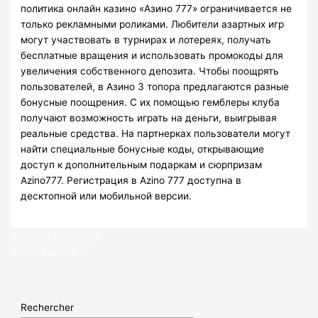
политика онлайн казино «Азино 777» ограничивается не
только рекламными роликами. Любители азартных игр
могут участвовать в турнирах и лотереях, получать
бесплатные вращения и использовать промокоды для
увеличения собственного депозита. Чтобы поощрять
пользователей, в Азино 3 топора предлагаются разные
бонусные поощрения. С их помощью гемблеры клуба
получают возможность играть на деньги, выигрывая
реальные средства. На партнерках пользователи могут
найти специальные бонусные коды, открывающие
доступ к дополнительным подаркам и сюрпризам
Azino777. Регистрация в Azino 777 доступна в
десктопной или мобильной версии.
←
Article précédent
Article suivant
→
Rechercher