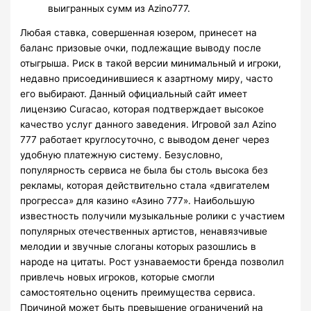
выигранных сумм из Azino777.
Любая ставка, совершенная юзером, принесет на
баланс призовые очки, подлежащие выводу после
отыгрыша. Риск в такой версии минимальный и игроки,
недавно присоединившиеся к азартному миру, часто
его выбирают. Данный официальный сайт имеет
лицензию Curacao, которая подтверждает высокое
качество услуг данного заведения. Игровой зал Azino
777 работает круглосуточно, с выводом денег через
удобную платежную систему. Безусловно,
популярность сервиса не была бы столь высока без
рекламы, которая действительно стала «двигателем
прогресса» для казино «Азино 777». Наибольшую
известность получили музыкальные ролики с участием
популярных отечественных артистов, ненавязчивые
мелодии и звучные слоганы которых разошлись в
народе на цитаты. Рост узнаваемости бренда позволил
привлечь новых игроков, которые смогли
самостоятельно оценить преимущества сервиса.
Причиной может быть превышение ограничений на