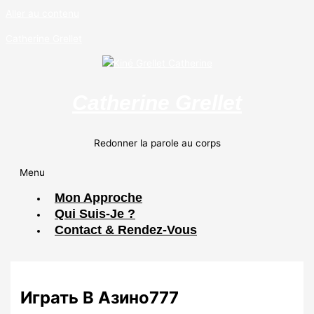
Aller au contenu
Catherine Grellet
Catherine Grellet
Redonner la parole au corps
Menu
Mon Approche
Qui Suis-Je ?
Contact & Rendez-Vous
Играть В Азино777