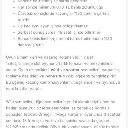
Sadece belirlenmiş slotlarda geçerlidir
Her spinde minimum 0,10 TL bahis zorunluluğu
Ücretsiz dönüşlerde kazançlar %20 çevrim şartına
tabidir
Üç kez aynı oyun içinde birleştirilemez
Serbest dönüş süresi 48 saat içinde bitirilmeli
Bonus bahis limitleri, normal bahis limitlerinden %30
daha düşüktür
Oyun Dinamikleri ve Kazanç Potansiyeli: 1 x Bet
1xBet, binlerce slot oyununu farklı temalar ve mekaniklerle
sunar. Oyun dinamikleri,
wild
ve
scatter
sembolleri, çarpanlar,
toplama özellikleri ve
bonus turu
gibi öğelerle zenginleştirilir.
Bu öğeler, kazanç kombinasyonlarını çeşitlendirir ve oyuncuya
yeni fırsatlar yaratır.
Wild semboller, diğer sembollerin yerini alarak büyük ödeme
hatları oluşturur. Scatter semboller ise genellikle ücretsiz
dönüşleri tetikler. Örneğin, “Mega Fortune” oyununda 3 scatter
sembolü 15 free spin verir ve bu spinler sırasında çarpan
%2‑%5 arasında değişir. Böyle bir kombinasyon, düşük bahisle