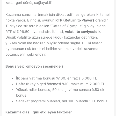
kadar geri dönüş sağlayabilir.
Kazanma şansını artırmak için dikkat edilmesi gereken iki temel
nokta vardır. Birincisi, oyunun
RTP (Return to Player)
oranıdır.
Türkiye’de sık tercih edilen “Gates of Olympus” gibi oyunların
RTP’si %96.50 civarındadır. İkincisi,
volatilite seviyesidir
.
Düşük volatilite uzun sürede küçük kazançlar getirirken,
yüksek volatilite nadiren büyük ödeme sağlar. Bu iki faktör,
oyuncunun risk tercihini belirler ve uzun vadeli kazanma
potansiyelini şekillendirir.
Bonus ve promosyon seçenekleri
İlk para yatırma bonusu %100, en fazla 5.000 TL
Haftalık kayıp geri ödemesi %10, maksimum 2.000 TL
Yüksek roller bonusu, 50 kez çevirme sonrası %50 ek
bonus
Sadakat programı puanları, her 100 puanda 1 TL bonus
Kazanma olasılığını etkileyen faktörler