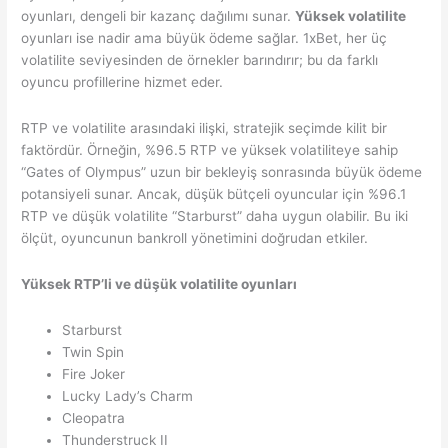
oyunları, dengeli bir kazanç dağılımı sunar.
Yüksek volatilite
oyunları ise nadir ama büyük ödeme sağlar. 1xBet, her üç
volatilite seviyesinden de örnekler barındırır; bu da farklı
oyuncu profillerine hizmet eder.
RTP ve volatilite arasındaki ilişki, stratejik seçimde kilit bir
faktördür. Örneğin, %96.5 RTP ve yüksek volatiliteye sahip
“Gates of Olympus” uzun bir bekleyiş sonrasında büyük ödeme
potansiyeli sunar. Ancak, düşük bütçeli oyuncular için %96.1
RTP ve düşük volatilite “Starburst” daha uygun olabilir. Bu iki
ölçüt, oyuncunun bankroll yönetimini doğrudan etkiler.
Yüksek RTP’li ve düşük volatilite oyunları
Starburst
Twin Spin
Fire Joker
Lucky Lady’s Charm
Cleopatra
Thunderstruck II