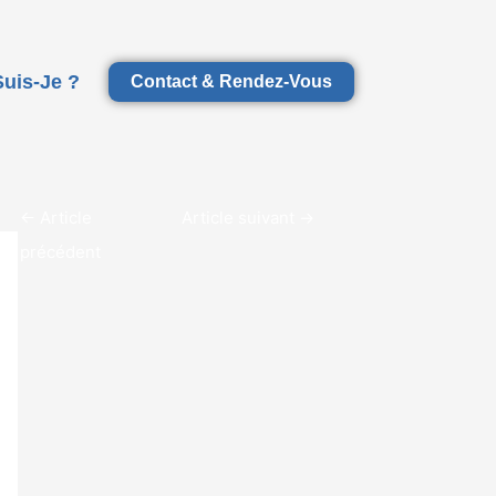
Suis-Je ?
Contact & Rendez-Vous
←
Article
Article suivant
→
précédent