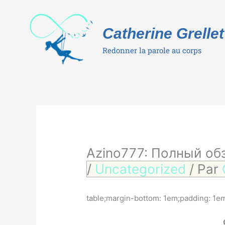
Aller
au
contenu
Catherine Grellet
Redonner la parole au corps
Azino777: Полный об
/
Uncategorized
/ Par
table;margin-bottom: 1em;padding: 1em