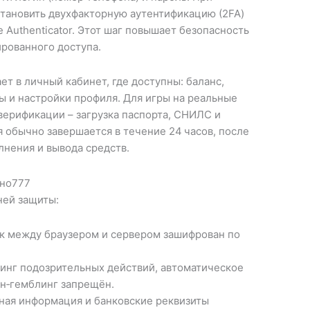
становить двухфакторную аутентификацию (2FA)
Authenticator. Этот шаг повышает безопасность
рованного доступа.
ет в личный кабинет, где доступны: баланс,
ы и настройки профиля. Для игры на реальные
верификации – загрузка паспорта, СНИЛС и
 обычно завершается в течение 24 часов, после
лнения и вывода средств.
ино777
ней защиты:
ик между браузером и сервером зашифрован по
инг подозрительных действий, автоматическое
йн‑гемблинг запрещён.
ная информация и банковские реквизиты