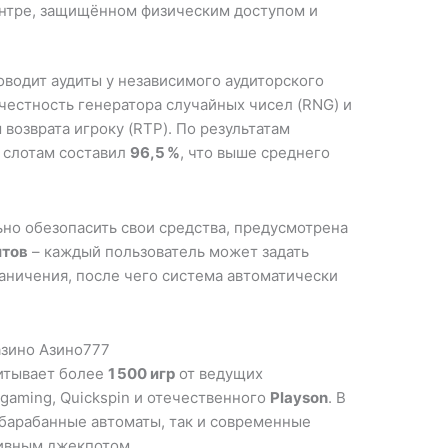
ентре, защищённом физическим доступом и
водит аудиты у независимого аудиторского
 честность генератора случайных чисел (RNG) и
возврата игроку (RTP). По результатам
 слотам составил
96,5 %
, что выше среднего
но обезопасить свои средства, предусмотрена
итов
– каждый пользователь может задать
аничения, после чего система автоматически
азино Азино777
читывает более
1 500 игр
от ведущих
rogaming, Quickspin и отечественного
Playson
. В
хбарабанные автоматы, так и современные
сивным джекпотом.