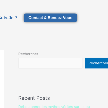
Suis-Je ?
Contact & Rendez-Vous
Rechercher
Recherche
Recent Posts
Déboulonner les mythes vérités sur le jeu