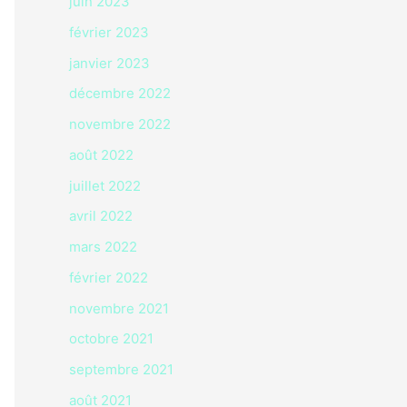
juin 2023
février 2023
janvier 2023
décembre 2022
novembre 2022
août 2022
juillet 2022
avril 2022
mars 2022
février 2022
novembre 2021
octobre 2021
septembre 2021
août 2021