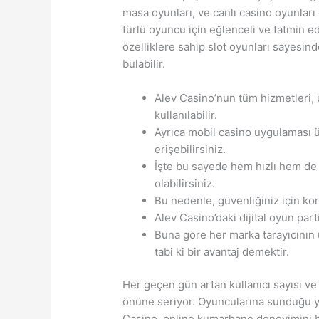
masa oyunları, ve canlı casino oyunları 
türlü oyuncu için eğlenceli ve tatmin ed
özelliklere sahip slot oyunları sayesin
bulabilir.
Alev Casino’nun tüm hizmetleri, 
kullanılabilir.
Ayrıca mobil casino uygulaması ü
erişebilirsiniz.
İşte bu sayede hem hızlı hem de 
olabilirsiniz.
Bu nedenle, güvenliğiniz için kor
Alev Casino’daki dijital oyun par
Buna göre her marka tarayıcının 
tabi ki bir avantaj demektir.
Her geçen gün artan kullanıcı sayısı ve 
önüne seriyor. Oyuncularına sunduğu ye
Casino, online kumarhane deneyimini bi