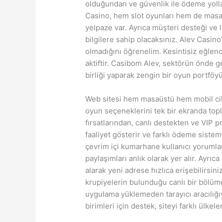
olduğundan ve güvenlik ile ödeme yoll
Casino, hem slot oyunları hem de masa 
yelpaze var. Ayrıca müşteri desteği ve 
bilgilere sahip olacaksınız. Alev Casino’
olmadığını öğrenelim. Kesintisiz eğlenc
aktiftir. Casibom Alev, sektörün önde g
birliği yaparak zengin bir oyun portföy
Web sitesi hem masaüstü hem mobil ciha
oyun seçeneklerini tek bir ekranda top
fırsatlarından, canlı destekten ve VIP p
faaliyet gösterir ve farklı ödeme sisteml
çevrim içi kumarhane kullanıcı yorumlar
paylaşımları anlık olarak yer alır. Ayrı
alarak yeni adrese hızlıca erişebilirsini
krupiyelerin bulunduğu canlı bir bölüme
uygulama yüklemeden tarayıcı aracılığıy
birimleri için destek, siteyi farklı ülkele