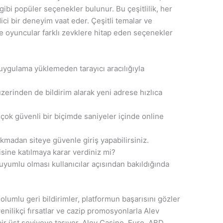
gibi popüler seçenekler bulunur. Bu çeşitlilik, her
ici bir deneyim vaat eder. Çeşitli temalar ve
de oyuncular farklı zevklere hitap eden seçenekler
uygulama yüklemeden tarayıcı aracılığıyla
zerinden de bildirim alarak yeni adrese hızlıca
çok güvenli bir biçimde saniyeler içinde online
kmadan siteye güvenle giriş yapabilirsiniz.
tisine katılmaya karar verdiniz mi?
uyumlu olması kullanıcılar açısından bakıldığında
olumlu geri bildirimler, platformun başarısını gözler
nilikçi fırsatlar ve cazip promosyonlarla Alev
r üst seviyeye taşıyor. Alev Casino, Euro, ABD