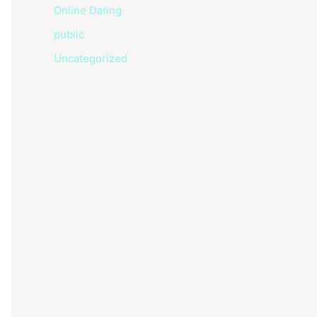
Online Dating
public
Uncategorized