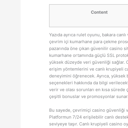
Content
Yazıda ayrıca rulet oyunu, bakara canlı 
çevrim içi kumarhane para çekme prosedü
pazarında öne çıkan güvenilir casino site
kumarhane ortamında güçlü SSL protoko
yüksek düzeyde veri güvenliği sağlar. O
erişim yöntemlerini ve canlı krupiyeli 
deneyimini öğrenecek. Ayrıca, yüksek b
seçenekleri hakkında da bilgi verilecek
verir ve olası sorunları en kısa sürede 
çeşitli bonuslar ve promosyonlar sunar
Bu sayede, çevrimiçi casino güvenliği
Platformun 7/24 erişilebilir canlı deste
seviyeye taşır. Canlı krupiyeli casino 