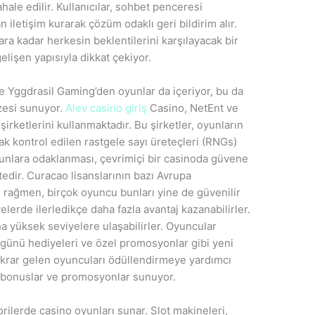
le edilir. Kullanıcılar, sohbet penceresi
iletişim kurarak çözüm odaklı geri bildirim alır.
a kadar herkesin beklentilerini karşılayacak bir
elişen yapısıyla dikkat çekiyor.
 Yggdrasil Gaming’den oyunlar da içeriyor, bu da
azesi sunuyor.
Alev casino giriş
Casino, NetEnt ve
şirketlerini kullanmaktadır. Bu şirketler, oyunların
ak kontrol edilen rastgele sayı üreteçleri (RNGs)
yunlara odaklanması, çevrimiçi bir casinoda güvene
dir. Curacao lisanslarının bazı Avrupa
e rağmen, birçok oyuncu bunları yine de güvenilir
lerde ilerledikçe daha fazla avantaj kazanabilirler.
 yüksek seviyelere ulaşabilirler. Oyuncular
günü hediyeleri ve özel promosyonlar gibi yeni
tekrar gelen oyuncuları ödüllendirmeye yardımcı
li bonuslar ve promosyonlar sunuyor.
rilerde casino oyunları sunar. Slot makineleri,