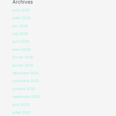
Archives
août 2026
juillet 2026
juin 2026
mai 2026
avril 2026
mars 2026
février 2026
janvier 2026
décembre 2025
novembre 2025
octobre 2025
septembre 2025
août 2025
juillet 2025