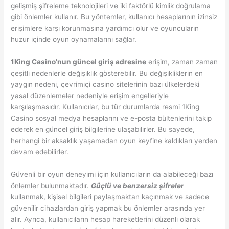
gelişmiş şifreleme teknolojileri ve iki faktörlü kimlik doğrulama
gibi önlemler kullanır. Bu yöntemler, kullanıcı hesaplarının izinsiz
erişimlere karşı korunmasına yardımcı olur ve oyuncuların
huzur içinde oyun oynamalarını sağlar.
1King Casino’nun güncel giriş adresine
erişim, zaman zaman
çeşitli nedenlerle değişiklik gösterebilir. Bu değişikliklerin en
yaygın nedeni, çevrimiçi casino sitelerinin bazı ülkelerdeki
yasal düzenlemeler nedeniyle erişim engelleriyle
karşılaşmasıdır. Kullanıcılar, bu tür durumlarda resmi 1King
Casino sosyal medya hesaplarını ve e-posta bültenlerini takip
ederek en güncel giriş bilgilerine ulaşabilirler. Bu sayede,
herhangi bir aksaklık yaşamadan oyun keyfine kaldıkları yerden
devam edebilirler.
Güvenli bir oyun deneyimi için kullanıcıların da alabileceği bazı
önlemler bulunmaktadır.
Güçlü ve benzersiz şifreler
kullanmak, kişisel bilgileri paylaşmaktan kaçınmak ve sadece
güvenilir cihazlardan giriş yapmak bu önlemler arasında yer
alır. Ayrıca, kullanıcıların hesap hareketlerini düzenli olarak