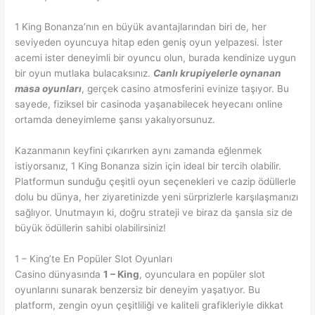
1 King Bonanza’nın en büyük avantajlarından biri de, her
seviyeden oyuncuya hitap eden geniş oyun yelpazesi. İster
acemi ister deneyimli bir oyuncu olun, burada kendinize uygun
bir oyun mutlaka bulacaksınız.
Canlı krupiyelerle oynanan
masa oyunları
, gerçek casino atmosferini evinize taşıyor. Bu
sayede, fiziksel bir casinoda yaşanabilecek heyecanı online
ortamda deneyimleme şansı yakalıyorsunuz.
Kazanmanın keyfini çıkarırken aynı zamanda eğlenmek
istiyorsanız, 1 King Bonanza sizin için ideal bir tercih olabilir.
Platformun sunduğu çeşitli oyun seçenekleri ve cazip ödüllerle
dolu bu dünya, her ziyaretinizde yeni sürprizlerle karşılaşmanızı
sağlıyor. Unutmayın ki, doğru strateji ve biraz da şansla siz de
büyük ödüllerin sahibi olabilirsiniz!
1 – King’te En Popüler Slot Oyunları
Casino dünyasında
1 – King
, oyunculara en popüler slot
oyunlarını sunarak benzersiz bir deneyim yaşatıyor. Bu
platform, zengin oyun çeşitliliği ve kaliteli grafikleriyle dikkat