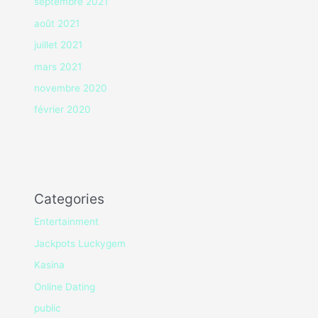
septembre 2021
août 2021
juillet 2021
mars 2021
novembre 2020
février 2020
Categories
Entertainment
Jackpots Luckygem
Kasina
Online Dating
public