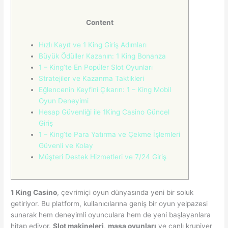
Content
Hızlı Kayıt ve 1 King Giriş Adımları
Büyük Ödüller Kazanın: 1 King Bonanza
1 – King’te En Popüler Slot Oyunları
Stratejiler ve Kazanma Taktikleri
Eğlencenin Keyfini Çıkarın: 1 – King Mobil
Oyun Deneyimi
Hesap Güvenliği ile 1King Casino Güncel
Giriş
1 – King’te Para Yatırma ve Çekme İşlemleri
Güvenli ve Kolay
Müşteri Destek Hizmetleri ve 7/24 Giriş
1 King Casino
, çevrimiçi oyun dünyasında yeni bir soluk
getiriyor. Bu platform, kullanıcılarına geniş bir oyun yelpazesi
sunarak hem deneyimli oyunculara hem de yeni başlayanlara
hitap ediyor.
Slot makineleri
,
masa oyunları
ve canlı krupiyer