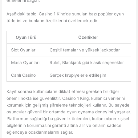
etmelerini sağlar.
Aşağıdaki tablo, Casino 1 King’de sunulan bazı popüler oyun
türlerini ve bunların özelliklerini özetlemektedir:
Oyun Türü
Özellikler
Slot Oyunları
Çeşitli temalar ve yüksek jackpotlar
Masa Oyunları
Rulet, Blackjack gibi klasik seçenekler
Canlı Casino
Gerçek krupiyelerle etkileşim
Kayıt sonrası kullanıcıların dikkat etmesi gereken bir diğer
önemli nokta ise güvenliktir. Casino 1 King, kullanıcı verilerini
korumak için gelişmiş şifreleme teknolojileri kullanır. Bu sayede,
oyuncular güvenli bir ortamda oyun oynama deneyimi yaşarlar.
Platformun sağladığı bu güvenlik önlemleri, kullanıcıların kişisel
bilgilerinin korunmasını garanti altına alır ve onların sadece
eğlenceye odaklanmalarını sağlar.