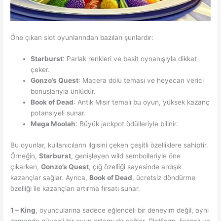
Öne çıkan slot oyunlarından bazıları şunlardır:
Starburst
: Parlak renkleri ve basit oynanışıyla dikkat
çeker.
Gonzo’s Quest
: Macera dolu teması ve heyecan verici
bonuslarıyla ünlüdür.
Book of Dead
: Antik Mısır temalı bu oyun, yüksek kazanç
potansiyeli sunar.
Mega Moolah
: Büyük jackpot ödülleriyle bilinir.
Bu oyunlar, kullanıcıların ilgisini çeken çeşitli özelliklere sahiptir.
Örneğin,
Starburst
, genişleyen wild sembolleriyle öne
çıkarken,
Gonzo’s Quest
, çığ özelliği sayesinde ardışık
kazançlar sağlar. Ayrıca,
Book of Dead
, ücretsiz döndürme
özelliği ile kazançları artırma fırsatı sunar.
1 – King
, oyuncularına sadece eğlenceli bir deneyim değil, aynı
zamanda güvenli bir oyun ortamı da sağlar. Platform, lisanslı ve