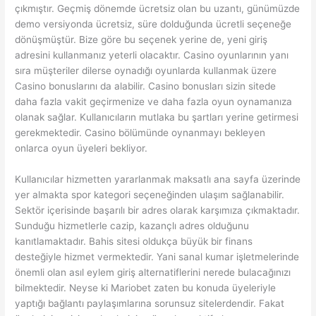
çıkmıştır. Geçmiş dönemde ücretsiz olan bu uzantı, günümüzde
demo versiyonda ücretsiz, süre dolduğunda ücretli seçeneğe
dönüşmüştür. Bize göre bu seçenek yerine de, yeni giriş
adresini kullanmanız yeterli olacaktır. Casino oyunlarının yanı
sıra müşteriler dilerse oynadığı oyunlarda kullanmak üzere
Casino bonuslarını da alabilir. Casino bonusları sizin sitede
daha fazla vakit geçirmenize ve daha fazla oyun oynamanıza
olanak sağlar. Kullanıcıların mutlaka bu şartları yerine getirmesi
gerekmektedir. Casino bölümünde oynanmayı bekleyen
onlarca oyun üyeleri bekliyor.
Kullanıcılar hizmetten yararlanmak maksatlı ana sayfa üzerinde
yer almakta spor kategori seçeneğinden ulaşım sağlanabilir.
Sektör içerisinde başarılı bir adres olarak karşımıza çıkmaktadır.
Sunduğu hizmetlerle cazip, kazançlı adres olduğunu
kanıtlamaktadır. Bahis sitesi oldukça büyük bir finans
desteğiyle hizmet vermektedir. Yani sanal kumar işletmelerinde
önemli olan asıl eylem giriş alternatiflerini nerede bulacağınızı
bilmektedir. Neyse ki Mariobet zaten bu konuda üyeleriyle
yaptığı bağlantı paylaşımlarına sorunsuz sitelerdendir. Fakat