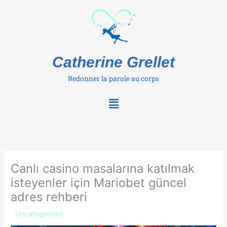
Aller
au
contenu
Catherine Grellet
Redonner la parole au corps
Menu
Canlı casino masalarına katılmak
isteyenler için Mariobet güncel
adres rehberi
/
Uncategorized
/ Par
Catherine