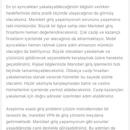
En iyi ayrıcalıkları yakalayabileceğinizin bilgisini verirken
hedeflerinize daha pratik biçimde ulaşacağınızı da görmüş
olacaksınız. Mariobet giriş yapamıyorum sorununu yaşamanız
tabi mümkündür. Büyük bir ilgiye sahip olan Mariobet giriş
fırsatlarını hemen değerlendireceksiniz. Çok cazip ve kazançlı
fırsatların içerisinde yer alacağınızı da aktarmaktayız. Mobil
ayrıcalıkları hemen tatmak üzere adım atmanızın mümkün
olacağını da belirtiyoruz. Büyük olanakları yakalamak ve
yüzünüzü güldürecek seçeneklerle karşılaşmak üzere harekete
geçebilirsiniz. Kişisel bilgilerinizle Mariobet giriş işlemlerini hızlı
biçimde tamamlayabileceksiniz. Oldukça cazip fırsatları
yakalamanıza olanak verecek hizmetler bu sayede sizinle
olacaktır. Hiçbir sıkıntıyla karşılaşmadan bahis ve casino
hizmetlerinin içerisinde yerinizi alabileceksiniz. Cazip kazançları
yakalamak için doğru adresler üzerinden adım atabilirsiniz.
Araştırma esaslı giriş problemi çözüm metodlarından bir
tanesini de, mariobet VPN ile giriş yöntemi meydana
getirmektedir. Mariobet giriş yapamıyorum gibi sorunlar
yaşadığınızda canlı destekle görüşebilirsiniz. Bu adımları da