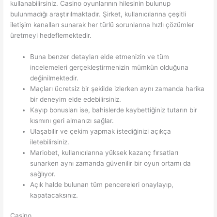
kullanabilirsiniz. Casino oyunlarının hilesinin bulunup
bulunmadığı araştırılmaktadır. Şirket, kullanıcılarına çeşitli
iletişim kanalları sunarak her türlü sorunlarına hızlı çözümler
üretmeyi hedeflemektedir.
Buna benzer detayları elde etmenizin ve tüm
incelemeleri gerçekleştirmenizin mümkün olduğuna
değinilmektedir.
Maçları ücretsiz bir şekilde izlerken aynı zamanda harika
bir deneyim elde edebilirsiniz.
Kayıp bonusları ise, bahislerde kaybettiğiniz tutarın bir
kısmını geri almanızı sağlar.
Ulaşabilir ve çekim yapmak istediğinizi açıkça
iletebilirsiniz.
Mariobet, kullanıcılarına yüksek kazanç fırsatları
sunarken aynı zamanda güvenilir bir oyun ortamı da
sağlıyor.
Açık halde bulunan tüm pencereleri onaylayıp,
kapatacaksınız.
Casino