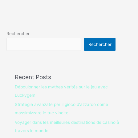
Rechercher
Rechercher
Recent Posts
Déboulonner les mythes vérités sur le jeu avec
Luckygem
Strategie avanzate per il gioco d'azzardo come
massimizzare le tue vincite
Voyager dans les meilleures destinations de casino à
travers le monde