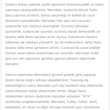
Sadece birkaç adımda üyelik işleminizi tamamlayabilir ve bahis
yapmaya başlayabilirsiniz. Mariobet, üyelerine birçok farklı
para yatırma yöntemi, bonus seçeneği ve kaliteli bir oyun
deneyimi sunmaktadır. Mariobet free spin slot oyunları,
kullanıcılar için oldukça avantajlıdır. Ücretsiz dönüşler
sayesinde, kullanıcılar oyunları ücretsiz olarak deneyebilir ve
kazanç elde etme şansları artar. Ayrıca, maksimum kazanç
miktarları da oldukça yüksektir, bu da kullanıcıların daha fazla
kazanç elde etme şanslarını arttırır. Curacao’da yasal şekilde
hizmet veren bahis sitelerinden bir tanesidir. Mariobet mobil
giriş için tek yapmanız gereken güncel adresini öğrenmek
olacaktır.
Sitemiz üzerinden Mariobet’e güvenli şekilde giriş yaparak
direkt olarak doğru adrese ulaşabilirsiniz. Yukarıda da
bahsettiğimiz üzere Mariobet yurt dışı merkezli olup ülkemizde
yasal olmayan bahis sitelerinden biridir. İllegal bahis
sitelerinden olması nedeniyle mariobet adresleri ” BTK ”
tarafından engellenmektedir. Mariobet, futbol, futbol, tenis,
basketbol, at yarışı ve diğer Avrupa merkezli spor oyunlarına