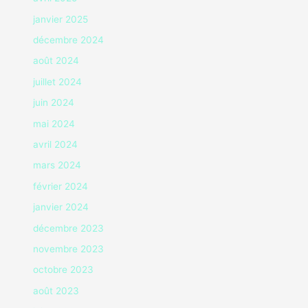
janvier 2025
décembre 2024
août 2024
juillet 2024
juin 2024
mai 2024
avril 2024
mars 2024
février 2024
janvier 2024
décembre 2023
novembre 2023
octobre 2023
août 2023