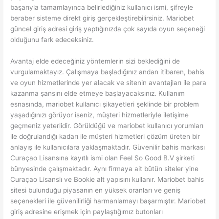
başarıyla tamamlayınca belirlediğiniz kullanıcı ismi, şifreyle
beraber sisteme direkt giriş gerçekleştirebilirsiniz. Mariobet
güncel giriş adresi giriş yaptığınızda çok sayıda oyun seçeneği
olduğunu fark edeceksiniz.
Avantaj elde edeceğiniz yöntemlerin sizi beklediğini de
vurgulamaktayız. Çalışmaya başladığınız andan itibaren, bahis
ve oyun hizmetlerinde yer alacak ve sitenin avantajları ile para
kazanma şansını elde etmeye başlayacaksınız. Kullanım
esnasında, mariobet kullanıcı şikayetleri şeklinde bir problem
yaşadığınızı görüyor iseniz, müşteri hizmetleriyle iletişime
geçmeniz yeterlidir. Görüldüğü ve mariobet kullanıcı yorumları
ile doğrulandığı kadarı ile müşteri hizmetleri çözüm üreten bir
anlayış ile kullanıcılara yaklaşmaktadır. Güvenilir bahis markası
Curaçao Lisansına kayıtlı ismi olan Feel So Good B.V şirketi
bünyesinde çalışmaktadır. Aynı firmaya ait bütün siteler yine
Curaçao Lisanslı ve Bookie alt yapısını kullanır. Mariobet bahis
sitesi bulunduğu piyasanın en yüksek oranları ve geniş
seçenekleri ile güvenilirliği harmanlamayı başarmıştır. Mariobet
giriş adresine erişmek için paylaştığımız butonları