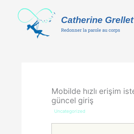
Aller
au
contenu
Catherine Grellet
Redonner la parole au corps
Mobilde hızlı erişim is
güncel giriş
/
Uncategorized
/ Par
Catherine