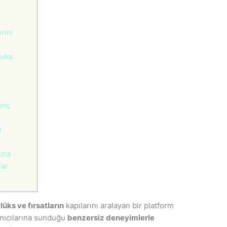
rini
Luks
anç
o
zla
lar
a
lüks ve fırsatların
kapılarını aralayan bir platform
lanıcılarına sunduğu
benzersiz deneyimlerle