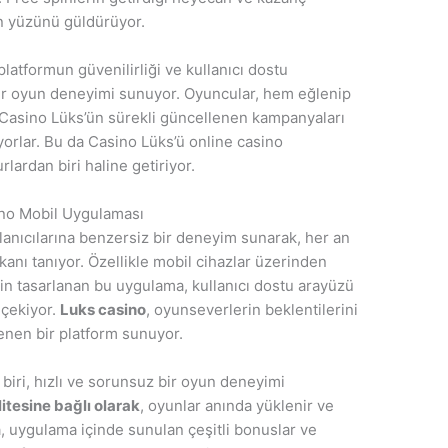
rin yüzünü güldürüyor.
latformun güvenilirliği ve kullanıcı dostu
ir oyun deneyimi sunuyor. Oyuncular, hem eğlenip
 Casino Lüks’ün sürekli güncellenen kampanyaları
iyorlar. Bu da Casino Lüks’ü online casino
ardan biri haline getiriyor.
sino Mobil Uygulaması
llanıcılarına benzersiz bir deneyim sunarak, her an
kanı tanıyor. Özellikle mobil cihazlar üzerinden
çin tasarlanan bu uygulama, kullanıcı dostu arayüzü
 çekiyor.
Luks casino
, oyunseverlerin beklentilerini
enen bir platform sunuyor.
biri, hızlı ve sorunsuz bir oyun deneyimi
litesine bağlı olarak
, oyunlar anında yüklenir ve
ca, uygulama içinde sunulan çeşitli bonuslar ve