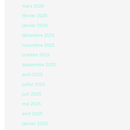
mars 2026
février 2026
janvier 2026
décembre 2025
novembre 2025
octobre 2025
septembre 2025
août 2025
juillet 2025
juin 2025
mai 2025
avril 2025
janvier 2025