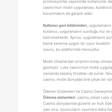
promosyonlar sayesinde kullanıcılar da
casino’nun mobil uygulaması, kullanıcıla
korunmasını da garanti eder.
Kullanıcı geri bildirimleri
, uygulamanın 
kullanıcı, uygulamanın sunduğu hız ve
belirtmektedir. Ayrıca, uygulamanın s
kendi zevkine uygun bir oyun bulabilir.
oyunu, bu platformda mevcuttur.
Mobil cihazlardan erişimin kolay olması
gelmiştir. Luks casino’nun mobil uygula
zamanda kazanç fırsatları da sunar. Güve
casino, mobil dünyada öne çıkan bir is
Ödeme Sistemleri ile Casino Deneyimin
Ödeme sistemleri
, casino_clean Luks 
Casino dünyasında güvenli ve hızlı öde
yanı sıra, oyuncuların oyunlara daha faz