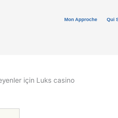
Mon Approche
Qui 
teyenler için Luks casino