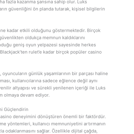
ha fazla kazanma şansına sahip olur. Luks
rın güvenliğini ön planda tutarak, kişisel bilgilerin
ne kadar etkili olduğunu göstermektedir. Birçok
 güvenlikten oldukça memnun kaldıklarını
unduğu geniş oyun yelpazesi sayesinde herkes
 Blackjack’ten rulet’e kadar birçok popüler casino
, oyuncuların günlük yaşamlarının bir parçası haline
ması, kullanıcılarına sadece eğlence değil aynı
nilir altyapısı ve sürekli yenilenen içeriği ile Luks
im olmaya devam ediyor.
i Güçlendirin
casino deneyimini dönüştüren önemli bir faktördür.
me yöntemleri, kullanıcı memnuniyetini artırmanın
la odaklanmasını sağlar. Özellikle dijital çağda,