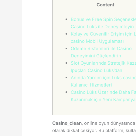
Content
Bonus ve Free Spin Seçenekle
Casino Lüks ile Deneyimleyin
Kolay ve Güvenilir Erişim için 
casino Mobil Uygulaması
Ödeme Sistemleri ile Casino
Deneyimini Güçlendirin
Slot Oyunlarında Stratejik Kaz
İpuçları Casino Lüks’dan
Anında Yardım için Luks casin
Kullanıcı Hizmetleri
Casino Lüks Üzerinde Daha Fa
Kazanmak için Yeni Kampanya
Casino_clean
, online oyun dünyasınd
olarak dikkat çekiyor. Bu platform, kul