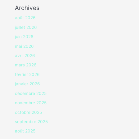
Archives
août 2026
juillet 2026
juin 2026
mai 2026
avril 2026
mars 2026
février 2026
janvier 2026
décembre 2025
novembre 2025
octobre 2025
septembre 2025
août 2025