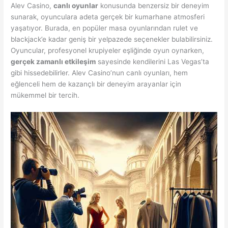
Alev Casino,
canlı oyunlar
konusunda benzersiz bir deneyim
sunarak, oyunculara adeta gerçek bir kumarhane atmosferi
yaşatıyor. Burada, en popüler masa oyunlarından rulet ve
blackjack’e kadar geniş bir yelpazede seçenekler bulabilirsiniz.
Oyuncular, profesyonel krupiyeler eşliğinde oyun oynarken,
gerçek zamanlı etkileşim
sayesinde kendilerini Las Vegas’ta
gibi hissedebilirler. Alev Casino’nun canlı oyunları, hem
eğlenceli hem de kazançlı bir deneyim arayanlar için
mükemmel bir tercih.