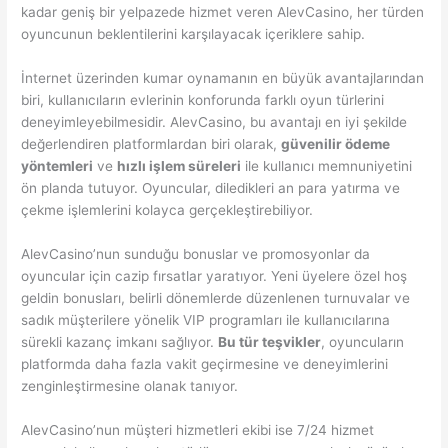
kadar geniş bir yelpazede hizmet veren AlevCasino, her türden
oyuncunun beklentilerini karşılayacak içeriklere sahip.
İnternet üzerinden kumar oynamanın en büyük avantajlarından
biri, kullanıcıların evlerinin konforunda farklı oyun türlerini
deneyimleyebilmesidir. AlevCasino, bu avantajı en iyi şekilde
değerlendiren platformlardan biri olarak,
güvenilir ödeme
yöntemleri
ve
hızlı işlem süreleri
ile kullanıcı memnuniyetini
ön planda tutuyor. Oyuncular, diledikleri an para yatırma ve
çekme işlemlerini kolayca gerçekleştirebiliyor.
AlevCasino’nun sunduğu bonuslar ve promosyonlar da
oyuncular için cazip fırsatlar yaratıyor. Yeni üyelere özel hoş
geldin bonusları, belirli dönemlerde düzenlenen turnuvalar ve
sadık müşterilere yönelik VIP programları ile kullanıcılarına
sürekli kazanç imkanı sağlıyor.
Bu tür teşvikler
, oyuncuların
platformda daha fazla vakit geçirmesine ve deneyimlerini
zenginleştirmesine olanak tanıyor.
AlevCasino’nun müşteri hizmetleri ekibi ise 7/24 hizmet