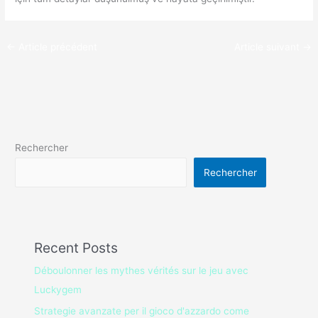
←
Article précédent
Article suivant
→
Rechercher
Rechercher
Recent Posts
Déboulonner les mythes vérités sur le jeu avec
Luckygem
Strategie avanzate per il gioco d'azzardo come