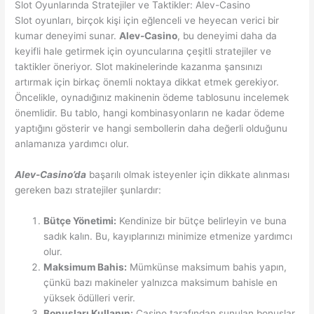
Slot Oyunlarında Stratejiler ve Taktikler: Alev-Casino
Slot oyunları, birçok kişi için eğlenceli ve heyecan verici bir
kumar deneyimi sunar.
Alev-Casino
, bu deneyimi daha da
keyifli hale getirmek için oyuncularına çeşitli stratejiler ve
taktikler öneriyor. Slot makinelerinde kazanma şansınızı
artırmak için birkaç önemli noktaya dikkat etmek gerekiyor.
Öncelikle, oynadığınız makinenin ödeme tablosunu incelemek
önemlidir. Bu tablo, hangi kombinasyonların ne kadar ödeme
yaptığını gösterir ve hangi sembollerin daha değerli olduğunu
anlamanıza yardımcı olur.
Alev-Casino’da
başarılı olmak isteyenler için dikkate alınması
gereken bazı stratejiler şunlardır:
Bütçe Yönetimi:
Kendinize bir bütçe belirleyin ve buna
sadık kalın. Bu, kayıplarınızı minimize etmenize yardımcı
olur.
Maksimum Bahis:
Mümkünse maksimum bahis yapın,
çünkü bazı makineler yalnızca maksimum bahisle en
yüksek ödülleri verir.
Bonusları Kullanın:
Casino tarafından sunulan bonuslar