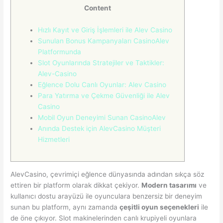
Content
Hızlı Kayıt ve Giriş İşlemleri ile Alev Casino
Sunulan Bonus Kampanyaları CasinoAlev
Platformunda
Slot Oyunlarında Stratejiler ve Taktikler:
Alev-Casino
Eğlence Dolu Canlı Oyunlar: Alev Casino
Para Yatırma ve Çekme Güvenliği ile Alev
Casino
Mobil Oyun Deneyimi Sunan CasinoAlev
Anında Destek için AlevCasino Müşteri
Hizmetleri
AlevCasino, çevrimiçi eğlence dünyasında adından sıkça söz
ettiren bir platform olarak dikkat çekiyor.
Modern tasarımı
ve
kullanıcı dostu arayüzü ile oyunculara benzersiz bir deneyim
sunan bu platform, aynı zamanda
çeşitli oyun seçenekleri
ile
de öne çıkıyor. Slot makinelerinden canlı krupiyeli oyunlara