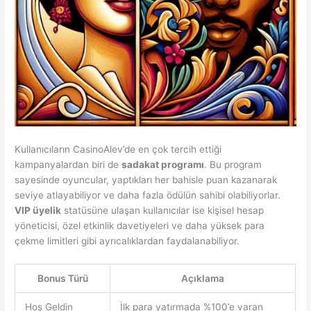
Kullanıcıların CasinoAlev’de en çok tercih ettiği
kampanyalardan biri de
sadakat programı
. Bu program
sayesinde oyuncular, yaptıkları her bahisle puan kazanarak
seviye atlayabiliyor ve daha fazla ödülün sahibi olabiliyorlar.
VIP üyelik
statüsüne ulaşan kullanıcılar ise kişisel hesap
yöneticisi, özel etkinlik davetiyeleri ve daha yüksek para
çekme limitleri gibi ayrıcalıklardan faydalanabiliyor.
Bonus Türü
Açıklama
Hoş Geldin
İlk para yatırmada %100’e varan