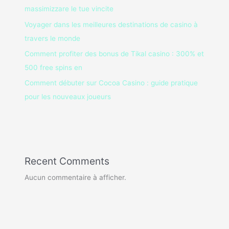
massimizzare le tue vincite
Voyager dans les meilleures destinations de casino à
travers le monde
Comment profiter des bonus de Tikal casino : 300% et
500 free spins en
Comment débuter sur Cocoa Casino : guide pratique
pour les nouveaux joueurs
Recent Comments
Aucun commentaire à afficher.