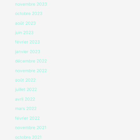
novembre 2023
octobre 2023
août 2023
juin 2023
février 2023
janvier 2023
décembre 2022
novembre 2022
août 2022
juillet 2022
avril 2022
mars 2022
février 2022
novembre 2021
octobre 2021