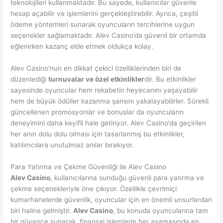
teknolojileri kullanmaktadır. Bu sayede, kullanıcılar güvenle
hesap açabilir ve işlemlerini gerçekleştirebilir. Ayrıca, çeşitli
ödeme yöntemleri sunarak oyuncuların tercihlerine uygun
seçenekler sağlamaktadır. Alev Casino’da güvenli bir ortamda
eğlenirken kazanç elde etmek oldukça kolay.
Alev Casino’nun en dikkat çekici özelliklerinden biri de
düzenlediği
turnuvalar ve özel etkinlikler
dir. Bu etkinlikler
sayesinde oyuncular hem rekabetin heyecanını yaşayabilir
hem de büyük ödüller kazanma şansını yakalayabilirler. Sürekli
güncellenen promosyonlar ve bonuslar da oyuncuların
deneyimini daha keyifli hale getiriyor. Alev Casino’da geçirilen
her anın dolu dolu olması için tasarlanmış bu etkinlikler,
katılımcılara unutulmaz anılar bırakıyor.
Para Yatırma ve Çekme Güvenliği ile Alev Casino
Alev Casino
, kullanıcılarına sunduğu güvenli para yatırma ve
çekme seçenekleriyle öne çıkıyor. Özellikle çevrimiçi
kumarhanelerde güvenlik, oyuncular için en önemli unsurlardan
biri haline gelmiştir.
Alev Casino
, bu konuda oyuncularına tam
bir güvence sunarak, finansal işlemlerin her aşamasında en