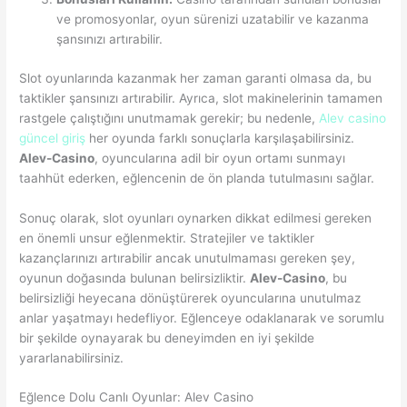
ve promosyonlar, oyun sürenizi uzatabilir ve kazanma
şansınızı artırabilir.
Slot oyunlarında kazanmak her zaman garanti olmasa da, bu
taktikler şansınızı artırabilir. Ayrıca, slot makinelerinin tamamen
rastgele çalıştığını unutmamak gerekir; bu nedenle,
Alev casino
güncel giriş
her oyunda farklı sonuçlarla karşılaşabilirsiniz.
Alev-Casino
, oyuncularına adil bir oyun ortamı sunmayı
taahhüt ederken, eğlencenin de ön planda tutulmasını sağlar.
Sonuç olarak, slot oyunları oynarken dikkat edilmesi gereken
en önemli unsur eğlenmektir. Stratejiler ve taktikler
kazançlarınızı artırabilir ancak unutulmaması gereken şey,
oyunun doğasında bulunan belirsizliktir.
Alev-Casino
, bu
belirsizliği heyecana dönüştürerek oyuncularına unutulmaz
anlar yaşatmayı hedefliyor. Eğlenceye odaklanarak ve sorumlu
bir şekilde oynayarak bu deneyimden en iyi şekilde
yararlanabilirsiniz.
Eğlence Dolu Canlı Oyunlar: Alev Casino