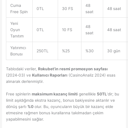
Cuma
48
0TL
30 FS
48 saat
Free Spin
saat
Yeni
48
Oyun
0TL
10 FS
48 saat
saat
Tanıtım
Yatırımcı
250TL
%25
%30
30 gün
Bonusı
Tablodaki veriler,
Rokubet’in resmi promosyon sayfası
(2024‑03) ve
Kullanıcı Raporları
(CasinoAnaliz 2024) esas
alınarak derlenmiştir.
Free spinlerin
maksimum kazanç limiti
genellikle
50TL
‘dir; bu
limit aşıldığında ekstra kazanç, bonus bakiyesine aktarılır ve
dönüş şartı
%0
olur. Bu, oyuncuların büyük bir kazanç elde
etmesine rağmen bonus kurallarına takılmadan çekim
yapabilmesini sağlar.