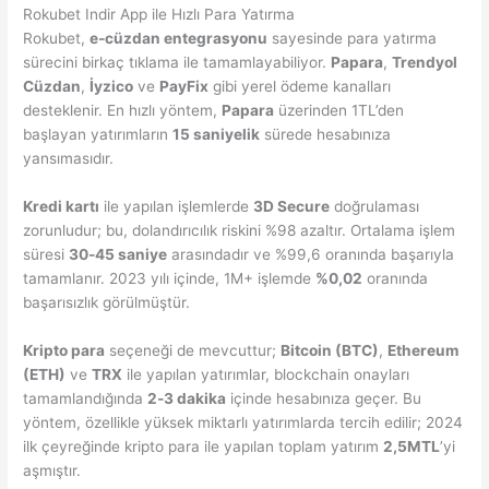
Rokubet Indir App ile Hızlı Para Yatırma
Rokubet,
e‑cüzdan entegrasyonu
sayesinde para yatırma
sürecini birkaç tıklama ile tamamlayabiliyor.
Papara
,
Trendyol
Cüzdan
,
İyzico
ve
PayFix
gibi yerel ödeme kanalları
desteklenir. En hızlı yöntem,
Papara
üzerinden 1TL’den
başlayan yatırımların
15 saniyelik
sürede hesabınıza
yansımasıdır.
Kredi kartı
ile yapılan işlemlerde
3D Secure
doğrulaması
zorunludur; bu, dolandırıcılık riskini %98 azaltır. Ortalama işlem
süresi
30‑45 saniye
arasındadır ve %99,6 oranında başarıyla
tamamlanır. 2023 yılı içinde, 1M+ işlemde
%0,02
oranında
başarısızlık görülmüştür.
Kripto para
seçeneği de mevcuttur;
Bitcoin (BTC)
,
Ethereum
(ETH)
ve
TRX
ile yapılan yatırımlar, blockchain onayları
tamamlandığında
2‑3 dakika
içinde hesabınıza geçer. Bu
yöntem, özellikle yüksek miktarlı yatırımlarda tercih edilir; 2024
ilk çeyreğinde kripto para ile yapılan toplam yatırım
2,5MTL
’yi
aşmıştır.