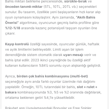
Bahis miktarı belirleme penceresinde,
sürükle‑bırak
ve
önceden tanımlı miktar
(5TL, 10TL, 20TL vb.) seçenekleri
sunulur. Bu tasarım, özellikle yeni başlayanların hızlı karar alıp
oyun oynamasını kolaylaştırır. Aynı zamanda,
“Akıllı Bahis
Önerisi”
algoritması, oyuncunun geçmiş bahis profiline göre
%12‑%18
arasında kazanç potansiyeli taşıyan oyunları öne
çıkarır.
Kayıp kontrolü
özelliği sayesinde, oyuncular günlük, haftalık
ve aylık limitlerini belirleyebilir. Limiti aşan bir işlem
denendiğinde sistem otomatik olarak
uyarı mesajı
verir ve
bahis iptal edilir. 2023 ikinci çeyreğinde bu özelliği aktif
kullanan kullanıcıların %84’ü sorumlu oyun alışkanlığı geliştirdi.
Ayrıca,
birden çok bahis kombinasyonu (multi‑bet)
seçeneğiyle aynı anda farklı oyunlar üzerinde risk dağıtımı
yapılabilir. Örneğin, 10TL tutarındaki bir bahis,
slot + rulet +
bakara
kombinasyonunda %3, %5 ve %2 oranında dağıtılarak,
ortalama beklenen getiri %4,1’e yükseltilebilir.
Rokubet app Uygulamasındaki Bonuslar ve Free Spinler