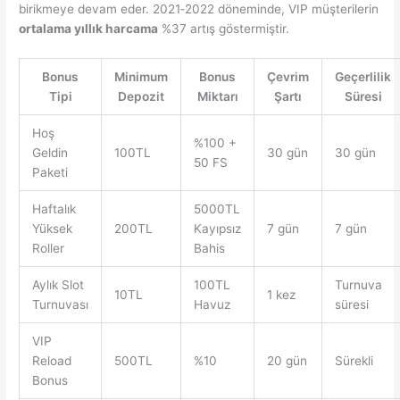
birikmeye devam eder. 2021‑2022 döneminde, VIP müşterilerin
ortalama yıllık harcama
%37 artış göstermiştir.
Bonus
Minimum
Bonus
Çevrim
Geçerlilik
Tipi
Depozit
Miktarı
Şartı
Süresi
Hoş
%100 +
Geldin
100TL
30 gün
30 gün
50 FS
Paketi
Haftalık
5000TL
Yüksek
200TL
Kayıpsız
7 gün
7 gün
Roller
Bahis
Aylık Slot
100TL
Turnuva
10TL
1 kez
Turnuvası
Havuz
süresi
VIP
Reload
500TL
%10
20 gün
Sürekli
Bonus