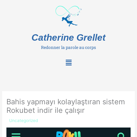
Aller
au
contenu
Catherine Grellet
Redonner la parole au corps
Menu
Bahis yapmayı kolaylaştıran sistem
Rokubet indir ile çalışır
/
Uncategorized
/ Par
Catherine