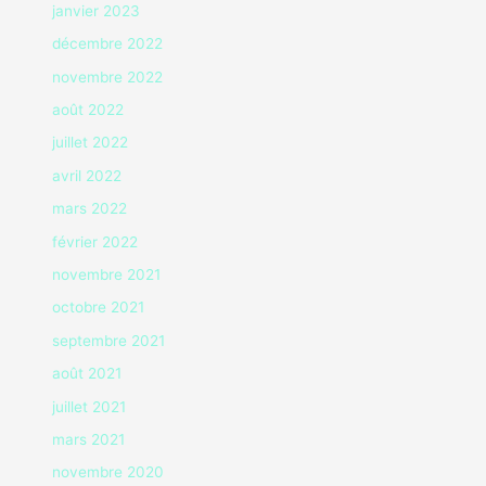
janvier 2023
décembre 2022
novembre 2022
août 2022
juillet 2022
avril 2022
mars 2022
février 2022
novembre 2021
octobre 2021
septembre 2021
août 2021
juillet 2021
mars 2021
novembre 2020