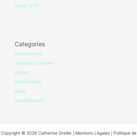
février 2020
Categories
Entertainment
Jackpots Luckygem
Kasina
Online Dating
public
Uncategorized
Copyright © 2026 Catherine Grellet | Mentions Légales | Politique de