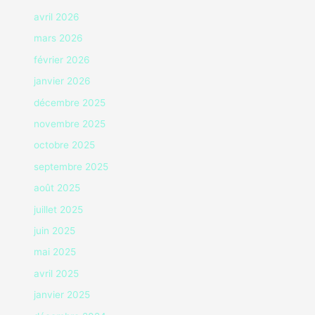
avril 2026
mars 2026
février 2026
janvier 2026
décembre 2025
novembre 2025
octobre 2025
septembre 2025
août 2025
juillet 2025
juin 2025
mai 2025
avril 2025
janvier 2025