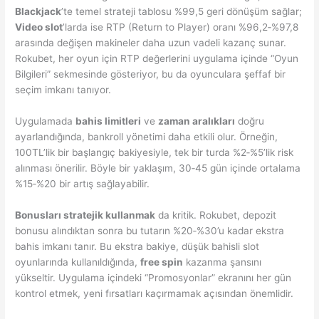
Blackjack
’te temel strateji tablosu %99,5 geri dönüşüm sağlar;
Video slot
’larda ise RTP (Return to Player) oranı %96,2‑%97,8
arasında değişen makineler daha uzun vadeli kazanç sunar.
Rokubet, her oyun için RTP değerlerini uygulama içinde “Oyun
Bilgileri” sekmesinde gösteriyor, bu da oyunculara şeffaf bir
seçim imkanı tanıyor.
Uygulamada
bahis limitleri
ve
zaman aralıkları
doğru
ayarlandığında, bankroll yönetimi daha etkili olur. Örneğin,
100TL’lik bir başlangıç bakiyesiyle, tek bir turda %2‑%5’lik risk
alınması önerilir. Böyle bir yaklaşım, 30‑45 gün içinde ortalama
%15‑%20 bir artış sağlayabilir.
Bonusları stratejik kullanmak
da kritik. Rokubet, depozit
bonusu alındıktan sonra bu tutarın %20‑%30’u kadar ekstra
bahis imkanı tanır. Bu ekstra bakiye, düşük bahisli slot
oyunlarında kullanıldığında,
free spin
kazanma şansını
yükseltir. Uygulama içindeki “Promosyonlar” ekranını her gün
kontrol etmek, yeni fırsatları kaçırmamak açısından önemlidir.