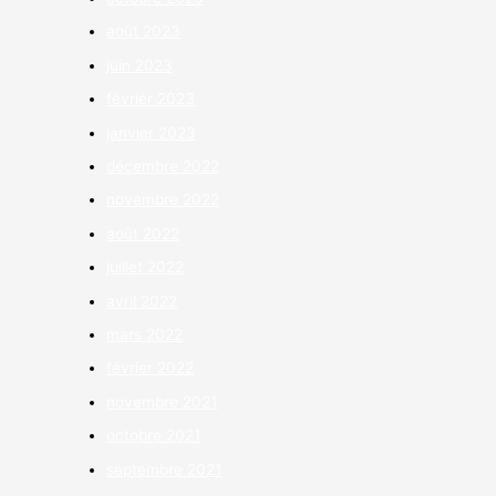
août 2023
juin 2023
février 2023
janvier 2023
décembre 2022
novembre 2022
août 2022
juillet 2022
avril 2022
mars 2022
février 2022
novembre 2021
octobre 2021
septembre 2021