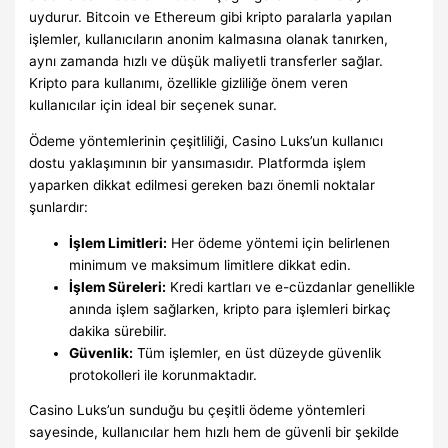
uydurur. Bitcoin ve Ethereum gibi kripto paralarla yapılan
işlemler, kullanıcıların anonim kalmasına olanak tanırken,
aynı zamanda hızlı ve düşük maliyetli transferler sağlar.
Kripto para kullanımı, özellikle gizliliğe önem veren
kullanıcılar için ideal bir seçenek sunar.
Ödeme yöntemlerinin çeşitliliği, Casino Luks’un kullanıcı
dostu yaklaşımının bir yansımasıdır. Platformda işlem
yaparken dikkat edilmesi gereken bazı önemli noktalar
şunlardır:
İşlem Limitleri:
Her ödeme yöntemi için belirlenen
minimum ve maksimum limitlere dikkat edin.
İşlem Süreleri:
Kredi kartları ve e-cüzdanlar genellikle
anında işlem sağlarken, kripto para işlemleri birkaç
dakika sürebilir.
Güvenlik:
Tüm işlemler, en üst düzeyde güvenlik
protokolleri ile korunmaktadır.
Casino Luks’un sunduğu bu çeşitli ödeme yöntemleri
sayesinde, kullanıcılar hem hızlı hem de güvenli bir şekilde