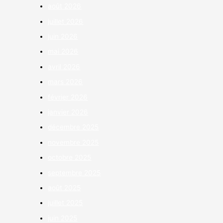
août 2026
juillet 2026
juin 2026
mai 2026
avril 2026
mars 2026
février 2026
janvier 2026
décembre 2025
novembre 2025
octobre 2025
septembre 2025
août 2025
juillet 2025
juin 2025