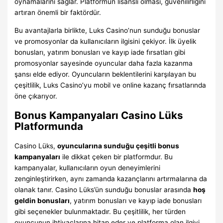
oynamalarını sağlar. Platformun lisanslı olması, güvenilirliğini
artıran önemli bir faktördür.
Bu avantajlarla birlikte, Luks Casino’nun sunduğu bonuslar
ve promosyonlar da kullanıcıların ilgisini çekiyor. İlk üyelik
bonusları, yatırım bonusları ve kayıp iade fırsatları gibi
promosyonlar sayesinde oyuncular daha fazla kazanma
şansı elde ediyor. Oyuncuların beklentilerini karşılayan bu
çeşitlilik, Luks Casino’yu mobil ve online kazanç fırsatlarında
öne çıkarıyor.
Bonus Kampanyaları Casino Lüks
Platformunda
Casino Lüks,
oyuncularına sunduğu çeşitli bonus
kampanyaları
ile dikkat çeken bir platformdur. Bu
kampanyalar, kullanıcıların oyun deneyimlerini
zenginleştirirken, aynı zamanda kazançlarını artırmalarına da
olanak tanır. Casino Lüks’ün sunduğu bonuslar arasında
hoş
geldin bonusları
, yatırım bonusları ve kayıp iade bonusları
gibi seçenekler bulunmaktadır. Bu çeşitlilik, her türden
oyuncunun ihtiyaçlarına hitap eder ve platforma olan ilgiyi