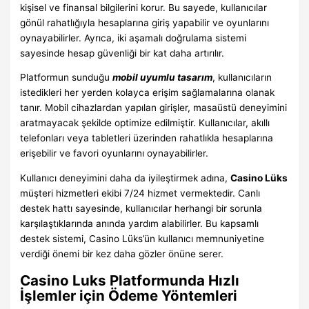
kişisel ve finansal bilgilerini korur. Bu sayede, kullanıcılar
gönül rahatlığıyla hesaplarına giriş yapabilir ve oyunlarını
oynayabilirler. Ayrıca, iki aşamalı doğrulama sistemi
sayesinde hesap güvenliği bir kat daha artırılır.
Platformun sunduğu
mobil uyumlu tasarım
, kullanıcıların
istedikleri her yerden kolayca erişim sağlamalarına olanak
tanır. Mobil cihazlardan yapılan girişler, masaüstü deneyimini
aratmayacak şekilde optimize edilmiştir. Kullanıcılar, akıllı
telefonları veya tabletleri üzerinden rahatlıkla hesaplarına
erişebilir ve favori oyunlarını oynayabilirler.
Kullanıcı deneyimini daha da iyileştirmek adına,
Casino Lüks
müşteri hizmetleri ekibi 7/24 hizmet vermektedir. Canlı
destek hattı sayesinde, kullanıcılar herhangi bir sorunla
karşılaştıklarında anında yardım alabilirler. Bu kapsamlı
destek sistemi, Casino Lüks’ün kullanıcı memnuniyetine
verdiği önemi bir kez daha gözler önüne serer.
Casino Luks Platformunda Hızlı
İşlemler için Ödeme Yöntemleri