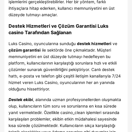
işlemlerini gerçekleştirebilirler. Her bir yöntem, farklı
ihtiyaçlara hitap ederken, kullanıcı memnuniyetini en üst
düzeyde tutmayı amaçlar.
Destek Hizmetleri ve Çözüm Garantisi Luks
casino Tarafından Sağlanan
Luks Casino, oyuncularına sunduğu
destek hizmetleri
ve
çözüm garantisi
ile sektörde öne çıkmaktadır. Müşteri
memnuniyetini en üst düzeyde tutmayı hedefleyen bu
platform, kullanıcılarının karşılaştığı sorunlara hızlı ve etkili
çözümler sunarak güvenilirliğini pekiştiriyor. Canlı destek
hattı, e-posta ve telefon gibi çeşitli iletişim kanallarıyla 7/24
hizmet veren Luks Casino, oyuncularının her an yanında
olduğunu hissettiriyor.
Destek ekibi
, alanında uzman profesyonellerden oluşmakta
olup, kullanıcıların tüm soru ve sorunlarına en kısa sürede
yanıt vermektedir. Özellikle casino_clean işlemleri sırasında
karşılaşılan problemler, ekibin etkin müdahalesi sayesinde
kısa sürede çözülmektedir. Kullanıcıların sıkça karşılaştığı