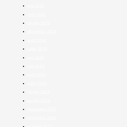
mai 2025
avril 2025
janvier 2025
décembre 2024
août 2024
juillet 2024
juin 2024
mai 2024
avril 2024
mars 2024
février 2024
janvier 2024
décembre 2023
novembre 2023
octobre 2023