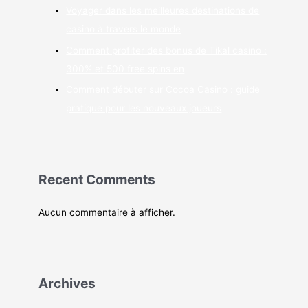
Voyager dans les meilleures destinations de
casino à travers le monde
Comment profiter des bonus de Tikal casino :
300% et 500 free spins en
Comment débuter sur Cocoa Casino : guide
pratique pour les nouveaux joueurs
Recent Comments
Aucun commentaire à afficher.
Archives