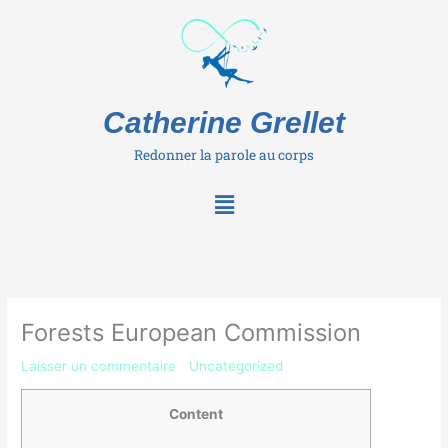
Aller
au
contenu
Catherine Grellet
Redonner la parole au corps
Menu
Forests European Commission
Laisser un commentaire
/
Uncategorized
/ Par
Catherine
Content