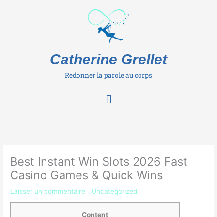
Aller
au
contenu
Catherine Grellet
Redonner la parole au corps
Menu
Best Instant Win Slots 2026 Fast
Casino Games & Quick Wins
Laisser un commentaire
/
Uncategorized
/ Par
Catherine
Content