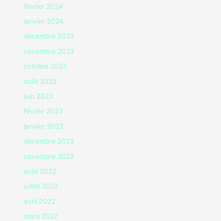
février 2024
janvier 2024
décembre 2023
novembre 2023
octobre 2023
août 2023
juin 2023
février 2023
janvier 2023
décembre 2022
novembre 2022
août 2022
juillet 2022
avril 2022
mars 2022