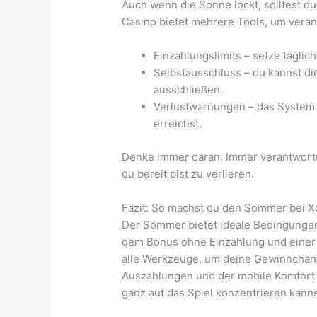
Auch wenn die Sonne lockt, solltest d
Casino bietet mehrere Tools, um vera
Einzahlungslimits – setze tägli
Selbstausschluss – du kannst di
ausschließen.
Verlustwarnungen – das System b
erreichst.
Denke immer daran: Immer verantwortu
du bereit bist zu verlieren.
Fazit: So machst du den Sommer bei 
Der Sommer bietet ideale Bedingungen
dem Bonus ohne Einzahlung und einer 
alle Werkzeuge, um deine Gewinnchance
Auszahlungen und der mobile Komfort v
ganz auf das Spiel konzentrieren kanns