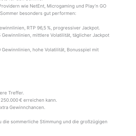
Providern wie NetEnt, Microgaming und Play’n GO
im Sommer besonders gut performen:
ewinnlinien, RTP 96,5 %, progressiver Jackpot.
Gewinnlinien, mittlere Volatilität, täglicher Jackpot
 Gewinnlinien, hohe Volatilität, Bonusspiel mit
re Treffer.
u 250.000 € erreichen kann.
 extra Gewinnchancen.
 du die sommerliche Stimmung und die großzügigen