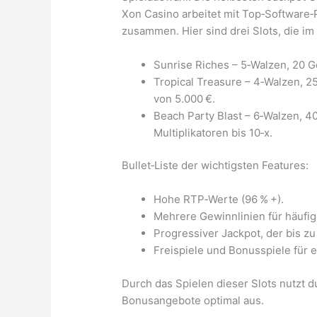
Xon Casino arbeitet mit Top‑Software‑
zusammen. Hier sind drei Slots, die 
Sunrise Riches – 5‑Walzen, 20 G
Tropical Treasure – 4‑Walzen, 25 
von 5.000 €.
Beach Party Blast – 6‑Walzen, 40
Multiplikatoren bis 10‑x.
Bullet‑Liste der wichtigsten Features:
Hohe RTP‑Werte (96 % +).
Mehrere Gewinnlinien für häufige
Progressiver Jackpot, der bis z
Freispiele und Bonusspiele für
Durch das Spielen dieser Slots nutzt
Bonusangebote optimal aus.