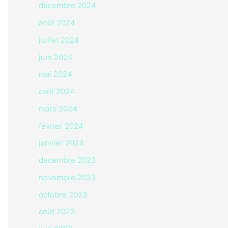
décembre 2024
août 2024
juillet 2024
juin 2024
mai 2024
avril 2024
mars 2024
février 2024
janvier 2024
décembre 2023
novembre 2023
octobre 2023
août 2023