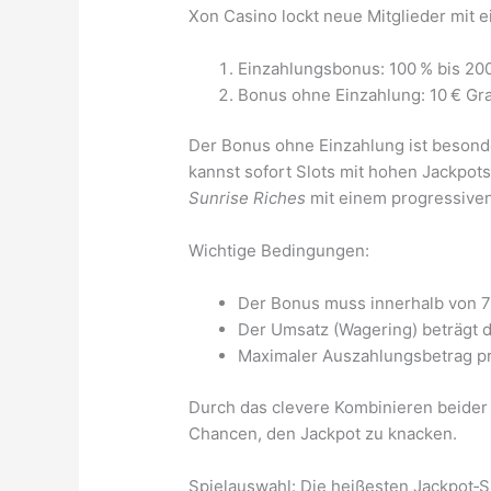
Xon Casino lockt neue Mitglieder mit
Einzahlungsbonus: 100 % bis 200 
Bonus ohne Einzahlung: 10 € Gra
Der Bonus ohne Einzahlung ist besonder
kannst sofort Slots mit hohen Jackpot
Sunrise Riches
mit einem progressiven
Wichtige Bedingungen:
Der Bonus muss innerhalb von 7
Der Umsatz (Wagering) beträgt 
Maximaler Auszahlungsbetrag pro
Durch das clevere Kombinieren beider 
Chancen, den Jackpot zu knacken.
Spielauswahl: Die heißesten Jackpot‑