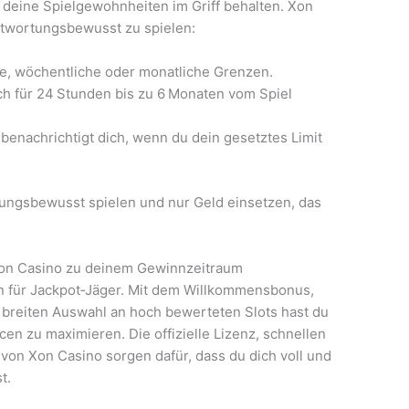
u deine Spielgewohnheiten im Griff behalten. Xon
ntwortungsbewusst zu spielen:
che, wöchentliche oder monatliche Grenzen.
ch für 24 Stunden bis zu 6 Monaten vom Spiel
enachrichtigt dich, wenn du dein gesetztes Limit
ngsbewusst spielen und nur Geld einsetzen, das
Xon Casino zu deinem Gewinnzeitraum
 für Jackpot‑Jäger. Mit dem Willkommensbonus,
breiten Auswahl an hoch bewerteten Slots hast du
n zu maximieren. Die offizielle Lizenz, schnellen
on Xon Casino sorgen dafür, dass du dich voll und
t.