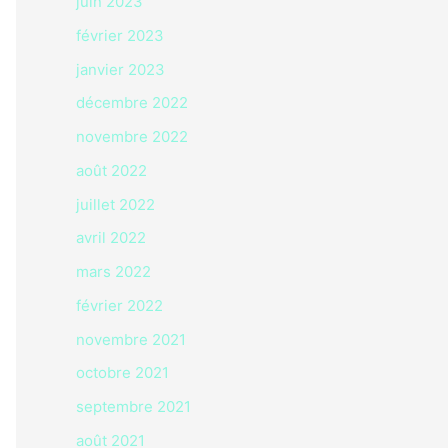
juin 2023
février 2023
janvier 2023
décembre 2022
novembre 2022
août 2022
juillet 2022
avril 2022
mars 2022
février 2022
novembre 2021
octobre 2021
septembre 2021
août 2021