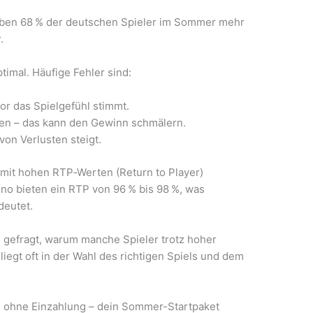
geben 68 % der deutschen Spieler im Sommer mehr
.
timal. Häufige Fehler sind:
or das Spielgefühl stimmt.
en – das kann den Gewinn schmälern.
von Verlusten steigt.
e mit hohen RTP‑Werten (Return to Player)
ino bieten ein RTP von 96 % bis 98 %, was
deutet.
s gefragt, warum manche Spieler trotz hoher
iegt oft in der Wahl des richtigen Spiels und dem
ohne Einzahlung – dein Sommer-Startpaket