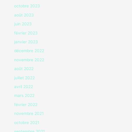
octobre 2023
août 2023
juin 2023
février 2023
janvier 2023
décembre 2022
novembre 2022
août 2022
juillet 2022
avril 2022
mars 2022
février 2022
novembre 2021
octobre 2021
septembre 2021