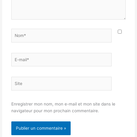
Nom*
E-
mail*
Site
Enregistrer mon nom, mon e-mail et mon site dans le
navigateur pour mon prochain commentaire.