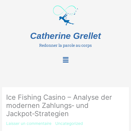
Aller
au
contenu
Catherine Grellet
Redonner la parole au corps
Menu
Ice Fishing Casino – Analyse der
modernen Zahlungs‑ und
Jackpot‑Strategien
Laisser un commentaire
/
Uncategorized
/ Par
Catherine