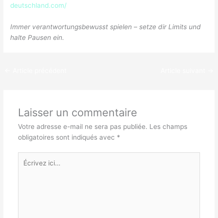
deutschland.com/
Immer verantwortungsbewusst spielen – setze dir Limits und
halte Pausen ein.
←
Article précédent
Article suivant
→
Laisser un commentaire
Votre adresse e-mail ne sera pas publiée.
Les champs
obligatoires sont indiqués avec
*
Écrivez
ici…