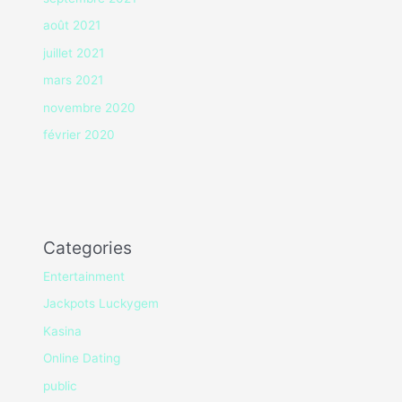
août 2021
juillet 2021
mars 2021
novembre 2020
février 2020
Categories
Entertainment
Jackpots Luckygem
Kasina
Online Dating
public