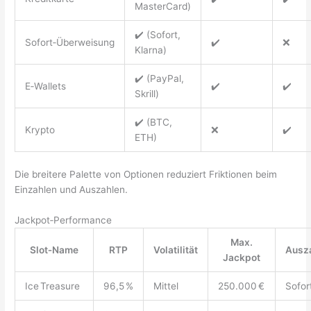
MasterCard)
✔️ (Sofort,
Sofort‑Überweisung
✔️
❌
Klarna)
✔️ (PayPal,
E‑Wallets
✔️
✔️
Skrill)
✔️ (BTC,
Krypto
❌
✔️
ETH)
Die breitere Palette von Optionen reduziert Friktionen beim
Einzahlen und Auszahlen.
Jackpot‑Performance
Max.
Slot‑Name
RTP
Volatilität
Ausz
Jackpot
Ice Treasure
96,5 %
Mittel
250.000 €
Sofor