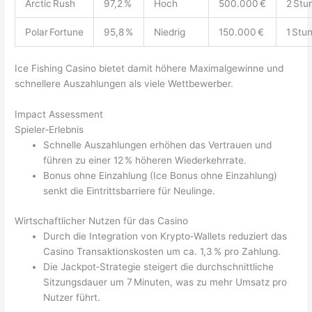
Arctic Rush
97,2 %
Hoch
500.000 €
2 Stu
Polar Fortune
95,8 %
Niedrig
150.000 €
1 Stu
Ice Fishing Casino bietet damit höhere Maximalgewinne und
schnellere Auszahlungen als viele Wettbewerber.
Impact Assessment
Spieler‑Erlebnis
Schnelle Auszahlungen erhöhen das Vertrauen und
führen zu einer 12 % höheren Wiederkehrrate.
Bonus ohne Einzahlung (Ice Bonus ohne Einzahlung)
senkt die Eintrittsbarriere für Neulinge.
Wirtschaftlicher Nutzen für das Casino
Durch die Integration von Krypto‑Wallets reduziert das
Casino Transaktionskosten um ca. 1,3 % pro Zahlung.
Die Jackpot‑Strategie steigert die durchschnittliche
Sitzungsdauer um 7 Minuten, was zu mehr Umsatz pro
Nutzer führt.