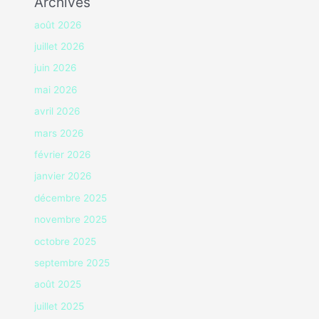
Archives
août 2026
juillet 2026
juin 2026
mai 2026
avril 2026
mars 2026
février 2026
janvier 2026
décembre 2025
novembre 2025
octobre 2025
septembre 2025
août 2025
juillet 2025