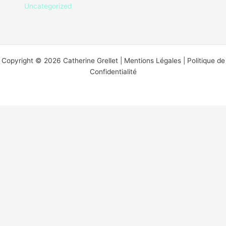
Uncategorized
Copyright © 2026 Catherine Grellet | Mentions Légales | Politique de
Confidentialité