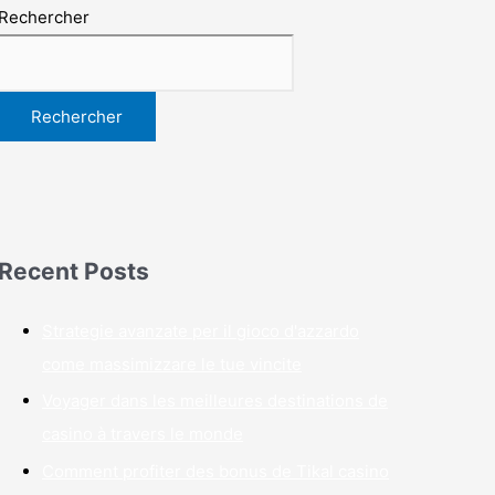
Rechercher
Rechercher
Recent Posts
Strategie avanzate per il gioco d'azzardo
come massimizzare le tue vincite
Voyager dans les meilleures destinations de
casino à travers le monde
Comment profiter des bonus de Tikal casino