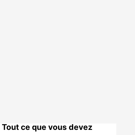
– Tout ce que vous devez