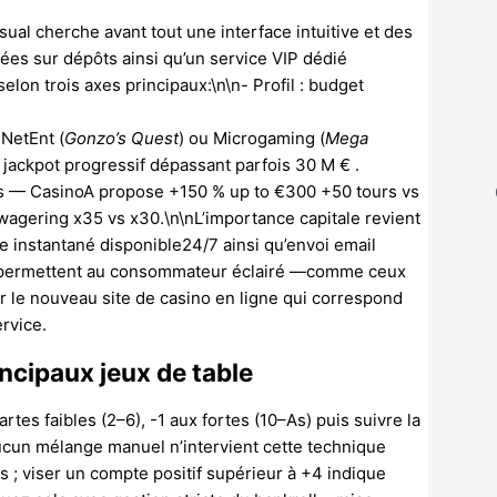
sual cherche avant tout une interface intuitive et des
vées sur dépôts ainsi qu’un service VIP dédié
selon trois axes principaux:\n\n- Profil : budget
 NetEnt (
Gonzo’s Quest
) ou Microgaming (
Mega
jackpot progressif dépassant parfois 30 M € .
es — CasinoA propose +150 % up to €300 +50 tours vs
agering x35 vs x30.\n\nL’importance capitale revient
ve instantané disponible24/7 ainsi qu’envoi email
 permettent au consommateur éclairé —comme ceux
le nouveau site de casino en ligne qui correspond
ervice.
ncipaux jeux de table
tes faibles (2–6), -1 aux fortes (10–As) puis suivre la
aucun mélange manuel n’intervient cette technique
s ; viser un compte positif supérieur à +4 indique