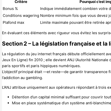
Critère
Pourquoi c’est im
Bonus %
Indique immédiatement combien votre d
Conditions wagering
Nombre minimum fois que vous devez jou
Plafond max
Limite maximale pouvant être retirée ap
En évaluant ces éléments avec rigueur vous évitez les surpris
Section 2 – La législation française et l
La régulation du jeu internet français débute officiellement a
Jeux En Ligne) fin 2010 ; elle devient ANJ (Autorité Nationale
paris sportifs et paris hippiques numériques.
L’objectif principal était —et reste—de garantir transparence f
l’addiction au gambling.
L’ANJ attribue uniquement aux opérateurs répondant à trois e
Détention d’un capital minimal suffisant pour couvrir tout
Mise en place systématique d’un système anti‑blanchimen