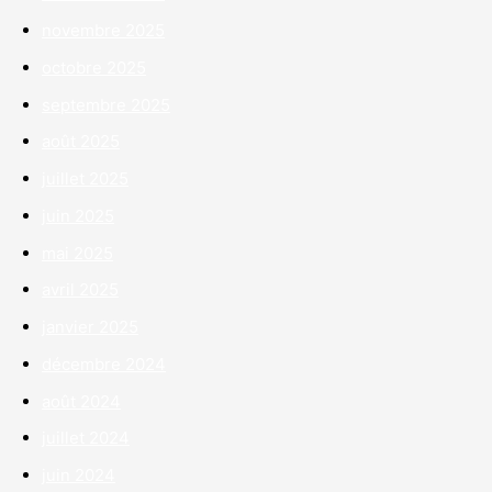
novembre 2025
octobre 2025
septembre 2025
août 2025
juillet 2025
juin 2025
mai 2025
avril 2025
janvier 2025
décembre 2024
août 2024
juillet 2024
juin 2024