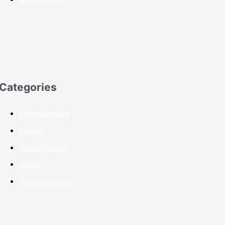
Categories
Entertainment
Kasina
Online Dating
public
Uncategorized