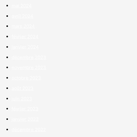
mai 2024
avril 2024
mars 2024
février 2024
janvier 2024
décembre 2023
novembre 2023
octobre 2023
août 2023
juin 2023
février 2023
janvier 2023
décembre 2022