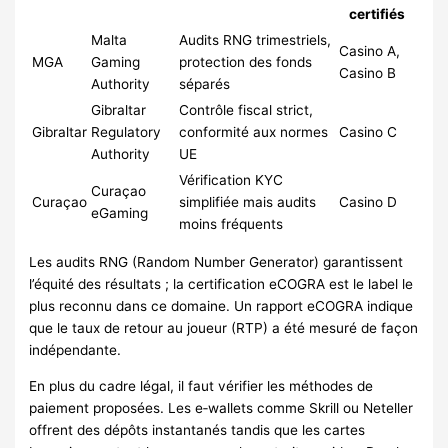
certifiés
Malta
Audits RNG trimestriels,
Casino A,
MGA
Gaming
protection des fonds
Casino B
Authority
séparés
Gibraltar
Contrôle fiscal strict,
Gibraltar
Regulatory
conformité aux normes
Casino C
Authority
UE
Vérification KYC
Curaçao
Curaçao
simplifiée mais audits
Casino D
eGaming
moins fréquents
Les audits RNG (Random Number Generator) garantissent
l’équité des résultats ; la certification eCOGRA est le label le
plus reconnu dans ce domaine. Un rapport eCOGRA indique
que le taux de retour au joueur (RTP) a été mesuré de façon
indépendante.
En plus du cadre légal, il faut vérifier les méthodes de
paiement proposées. Les e‑wallets comme Skrill ou Neteller
offrent des dépôts instantanés tandis que les cartes