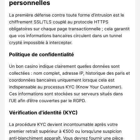
personnelles
La première défense contre toute forme d’intrusion est le
chiffrement SSL/TLS couplé au protocole HTTPS
obligatoires sur chaque page transactionnelle ; cela garantit
que vos informations bancaires circulent dans un tunnel
crypté impossible à intercepter.
Politique de confidentialité
Un bon casino indique clairement quelles données sont
collectées : nom complet, adresse IP, historique des paris et
coordonnées bancaires uniquement lorsque cela est
indispensable au processus KYC (Know Your Customer).
Ces informations sont stockées sur serveurs situés dans
l’UE afin d’être couvertes par le RGPD.
Vérification d’identité (KYC)
La procédure KYC devient incontournable après votre
premier retrait supérieur à €500 ou lorsqu’une suspicion
anti‑blanchiment apparaît. Vous devrez fournir une pièce