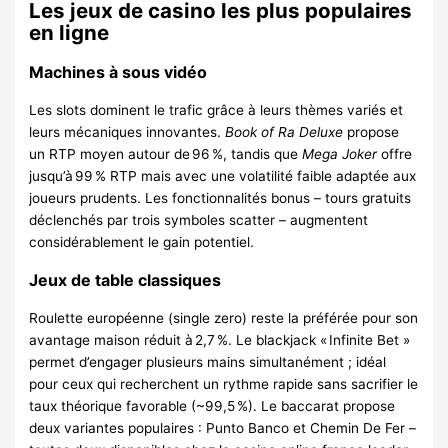
Les jeux de casino les plus populaires
en ligne
Machines à sous vidéo
Les slots dominent le trafic grâce à leurs thèmes variés et
leurs mécaniques innovantes.
Book of Ra Deluxe
propose
un RTP moyen autour de 96 %, tandis que
Mega Joker
offre
jusqu’à 99 % RTP mais avec une volatilité faible adaptée aux
joueurs prudents. Les fonctionnalités bonus – tours gratuits
déclenchés par trois symboles scatter – augmentent
considérablement le gain potentiel.
Jeux de table classiques
Roulette européenne (single zero) reste la préférée pour son
avantage maison réduit à 2,7 %. Le blackjack « Infinite Bet »
permet d’engager plusieurs mains simultanément ; idéal
pour ceux qui recherchent un rythme rapide sans sacrifier le
taux théorique favorable (~99,5 %). Le baccarat propose
deux variantes populaires : Punto Banco et Chemin De Fer –