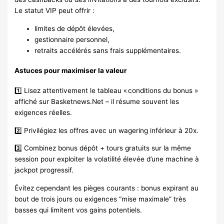
Le statut VIP peut offrir :
limites de dépôt élevées,
gestionnaire personnel,
retraits accélérés sans frais supplémentaires.
Astuces pour maximiser la valeur
1️⃣ Lisez attentivement le tableau « conditions du bonus »
affiché sur Basketnews.Net – il résume souvent les
exigences réelles.
2️⃣ Privilégiez les offres avec un wagering inférieur à 20x.
3️⃣ Combinez bonus dépôt + tours gratuits sur la même
session pour exploiter la volatilité élevée d’une machine à
jackpot progressif.
Évitez cependant les pièges courants : bonus expirant au
bout de trois jours ou exigences “mise maximale” très
basses qui limitent vos gains potentiels.