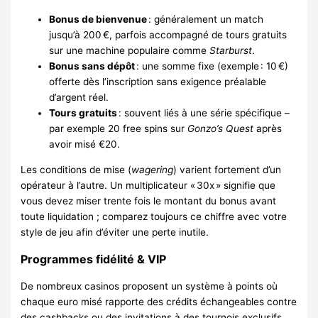
Bonus de bienvenue
: généralement un match
jusqu’à 200 €, parfois accompagné de tours gratuits
sur une machine populaire comme
Starburst
.
Bonus sans dépôt
: une somme fixe (exemple : 10 €)
offerte dès l’inscription sans exigence préalable
d’argent réel.
Tours gratuits
: souvent liés à une série spécifique –
par exemple 20 free spins sur
Gonzo’s Quest
après
avoir misé €20.
Les conditions de mise (
wagering
) varient fortement d’un
opérateur à l’autre. Un multiplicateur « 30x » signifie que
vous devez miser trente fois le montant du bonus avant
toute liquidation ; comparez toujours ce chiffre avec votre
style de jeu afin d’éviter une perte inutile.
Programmes fidélité & VIP
De nombreux casinos proposent un système à points où
chaque euro misé rapporte des crédits échangeables contre
des cashbacks ou des invitations à des tournois exclusifs.