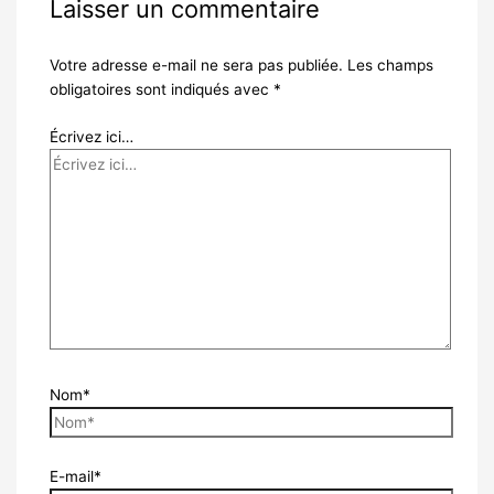
Laisser un commentaire
Votre adresse e-mail ne sera pas publiée.
Les champs
obligatoires sont indiqués avec
*
Écrivez ici…
Nom*
E-mail*