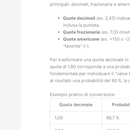
principali: decimali, frazionarie e amer
Quote decimali
(es. 2,45) indica
inclusa la puntata.
Quote frazionarie
(es. 7/2) mostr
Quote americane
(es. +150 o –2
“favorite” (–).
Per trasformare una quota decimale in pr
quota di 1,80 corrisponde a una probab
fondamentale per individuare il “value b
al risultato una probabilità del 60 %, l
Esempio pratico di conversione
Quota decimale
Probabili
1,50
66,7 %