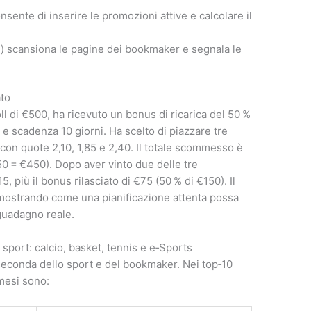
sente di inserire le promozioni attive e calcolare il
 scansiona le pagine dei bookmaker e segnala le
ato
l di €500, ha ricevuto un bonus di ricarica del 50 %
 e scadenza 10 giorni. Ha scelto di piazzare tre
con quote 2,10, 1,85 e 2,40. Il totale scommesso è
50 = €450). Dopo aver vinto due delle tre
, più il bonus rilasciato di €75 (50 % di €150). Il
dimostrando come una pianificazione attenta possa
 guadagno reale.
i sport: calcio, basket, tennis e e‑Sports
seconda dello sport e del bookmaker. Nei top‑10
 mesi sono: