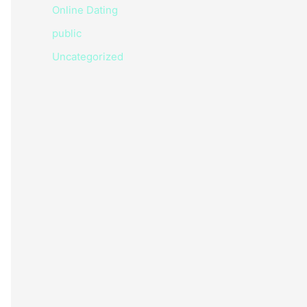
Online Dating
public
Uncategorized