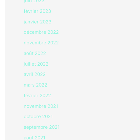
juin 2023
février 2023
janvier 2023
décembre 2022
novembre 2022
août 2022
juillet 2022
avril 2022
mars 2022
février 2022
novembre 2021
octobre 2021
septembre 2021
août 2021