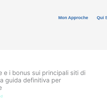
Mon Approche
Qui 
e i bonus sui principali siti di
 guida definitiva per
e
ed
/ Par
Catherine