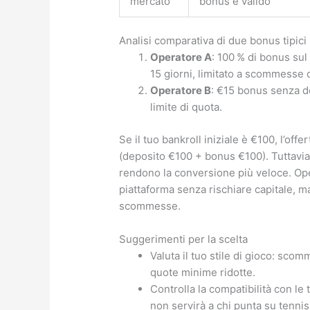
mercato
bonus è valido
Analisi comparativa di due bonus tipici
Operatore A
: 100 % di bonus sul
15 giorni, limitato a scommesse 
Operatore B
: €15 bonus senza d
limite di quota.
Se il tuo bankroll iniziale è €100, l’of
(deposito €100 + bonus €100). Tuttavia, 
rendono la conversione più veloce. Oper
piattaforma senza rischiare capitale, ma
scommesse.
Suggerimenti per la scelta
Valuta il tuo stile di gioco: sco
quote minime ridotte.
Controlla la compatibilità con le 
non servirà a chi punta su tennis