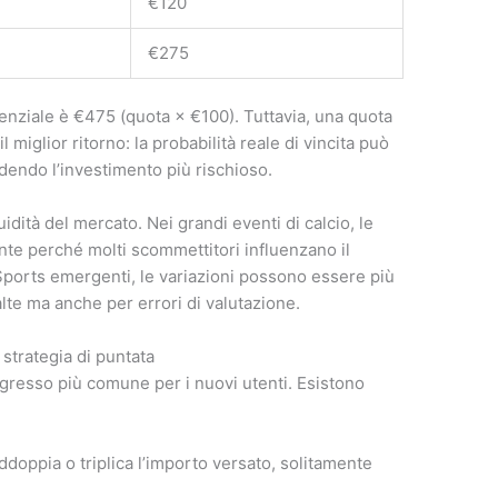
€120
€275
tenziale è €475 (quota × €100). Tuttavia, una quota
 miglior ritorno: la probabilità reale di vincita può
ndendo l’investimento più rischioso.
idità del mercato. Nei grandi eventi di calcio, le
nte perché molti scommettitori influenzano il
‑Sports emergenti, le variazioni possono essere più
lte ma anche per errori di valutazione.
 strategia di puntata
ngresso più comune per i nuovi utenti. Esistono
ddoppia o triplica l’importo versato, solitamente