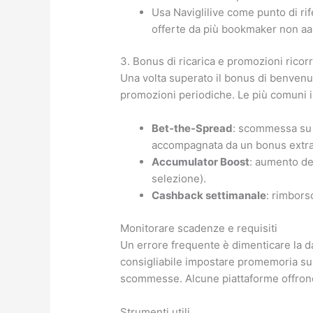
Usa Naviglilive come punto di ri
offerte da più bookmaker non a
3. Bonus di ricarica e promozioni ricorr
Una volta superato il bonus di benven
promozioni periodiche. Le più comuni 
Bet‑the‑Spread
: scommessa su 
accompagnata da un bonus extra d
Accumulator Boost
: aumento del
selezione).
Cashback settimanale
: rimbors
Monitorare scadenze e requisiti
Un errore frequente è dimenticare la da
consigliabile impostare promemoria sul 
scommesse. Alcune piattaforme offrono
Strumenti utili