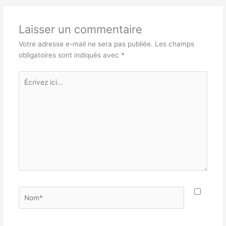
Laisser un commentaire
Votre adresse e-mail ne sera pas publiée.
Les champs
obligatoires sont indiqués avec
*
Écrivez
ici…
Nom*