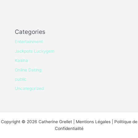
Categories
Entertainment
Jackpots Luckygem
Kasina
Online Dating
public
Uncategorized
Copyright © 2026 Catherine Grellet | Mentions Légales | Politique de
Confidentialité