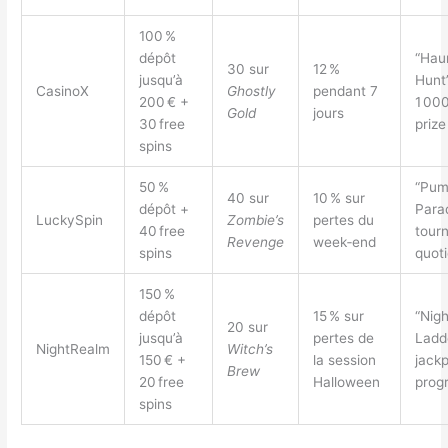
100 %
dépôt
“Hau
30 sur
12 %
jusqu’à
Hunt
CasinoX
Ghostly
pendant 7
200 € +
1 000
Gold
jours
30 free
prize
spins
50 %
“Pum
40 sur
10 % sur
dépôt +
Para
LuckySpin
Zombie’s
pertes du
40 free
tourn
Revenge
week‑end
spins
quoti
150 %
dépôt
15 % sur
“Nig
20 sur
jusqu’à
pertes de
Ladd
NightRealm
Witch’s
150 € +
la session
jack
Brew
20 free
Halloween
progr
spins