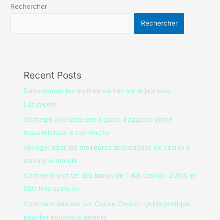
Rechercher
Rechercher
Recent Posts
Déboulonner les mythes vérités sur le jeu avec
Luckygem
Strategie avanzate per il gioco d'azzardo come
massimizzare le tue vincite
Voyager dans les meilleures destinations de casino à
travers le monde
Comment profiter des bonus de Tikal casino : 300% et
500 free spins en
Comment débuter sur Cocoa Casino : guide pratique
pour les nouveaux joueurs