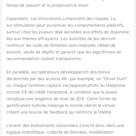
temps de session et la propension à miser.
Cependant, ces innovations comportent des risques. La
sur‑stimulation peut accentuer les comportements addictifs,
surtout chez les joueurs déjà sensibles aux effets de dopamine
liés aux thèmes effrayants. Les autorités de jeu devront
renforcer les outils de limitation auto‑imposée (délais de
session, seuils de dépôt) et garantir que les algorithmes de
recommandation restent transparents.
En parallèle, les opérateurs développeront des bonus
déclenchés par des actions AR : par exemple, un “Ghost Hunt”
où chaque fantôme capturé via l’appareil photo du téléphone
octroie 5 € de crédit instantané, à condition que le joueur
remplisse une exigence de mise de 20 €. Cette forme de
gamification hybride mélange le monde réel et le virtuel,
créant une boucle de feedback qui renforce la fidélité.
L’avenir des événements saisonniers s’inscrit donc dans une
logique scientifique : collecte de données, modélisation