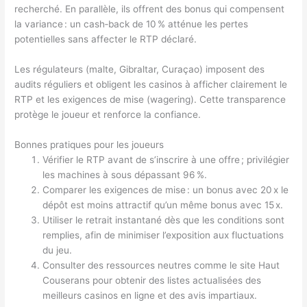
recherché. En parallèle, ils offrent des bonus qui compensent
la variance : un cash‑back de 10 % atténue les pertes
potentielles sans affecter le RTP déclaré.
Les régulateurs (malte, Gibraltar, Curaçao) imposent des
audits réguliers et obligent les casinos à afficher clairement le
RTP et les exigences de mise (wagering). Cette transparence
protège le joueur et renforce la confiance.
Bonnes pratiques pour les joueurs
Vérifier le RTP avant de s’inscrire à une offre ; privilégier
les machines à sous dépassant 96 %.
Comparer les exigences de mise : un bonus avec 20 x le
dépôt est moins attractif qu’un même bonus avec 15 x.
Utiliser le retrait instantané dès que les conditions sont
remplies, afin de minimiser l’exposition aux fluctuations
du jeu.
Consulter des ressources neutres comme le site Haut
Couserans pour obtenir des listes actualisées des
meilleurs casinos en ligne et des avis impartiaux.