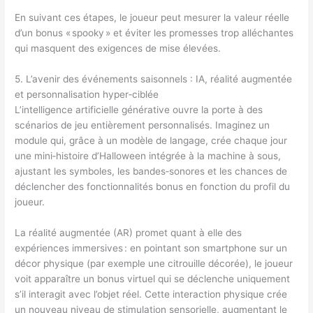
En suivant ces étapes, le joueur peut mesurer la valeur réelle
d’un bonus « spooky » et éviter les promesses trop alléchantes
qui masquent des exigences de mise élevées.
5. L’avenir des événements saisonnels : IA, réalité augmentée
et personnalisation hyper‑ciblée
L’intelligence artificielle générative ouvre la porte à des
scénarios de jeu entièrement personnalisés. Imaginez un
module qui, grâce à un modèle de langage, crée chaque jour
une mini‑histoire d’Halloween intégrée à la machine à sous,
ajustant les symboles, les bandes‑sonores et les chances de
déclencher des fonctionnalités bonus en fonction du profil du
joueur.
La réalité augmentée (AR) promet quant à elle des
expériences immersives : en pointant son smartphone sur un
décor physique (par exemple une citrouille décorée), le joueur
voit apparaître un bonus virtuel qui se déclenche uniquement
s’il interagit avec l’objet réel. Cette interaction physique crée
un nouveau niveau de stimulation sensorielle, augmentant le