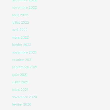
novembre 2022
août 2022
juillet 2022
avril 2022
mars 2022
février 2022
novembre 2021
octobre 2021
septembre 2021
août 2021
juillet 2021
mars 2021
novembre 2020
février 2020