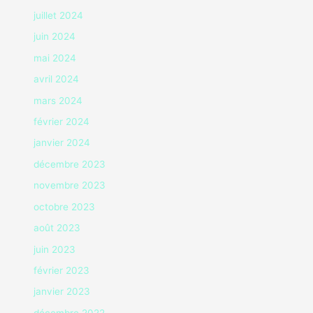
juillet 2024
juin 2024
mai 2024
avril 2024
mars 2024
février 2024
janvier 2024
décembre 2023
novembre 2023
octobre 2023
août 2023
juin 2023
février 2023
janvier 2023
décembre 2022