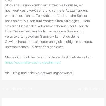
Slotmafia Casino kombiniert attraktive Bonusse, ein
hochwertiges Live‑Casino und schnelle Auszahlungen,
wodurch es sich als Top‑Anbieter für deutsche Spieler
positioniert. Mit den fünf vorgestellten Strategien – vom
cleveren Einsatz des Willkommensbonus über fundierte
Live‑Casino‑Taktiken bis hin zu mobilem Spielen und
verantwortungsvollem Gaming – kannst du deine
Gewinnchancen maximieren und gleichzeitig ein sicheres,
unterhaltsames Spielerlebnis genießen.
Melde dich noch heute an und teste die Angebote selbst:
https://slotmafia-casino-gewinn.net/
Viel Erfolg und spiel verantwortungsbewusst!
←
Article précédent
Article suivant
→