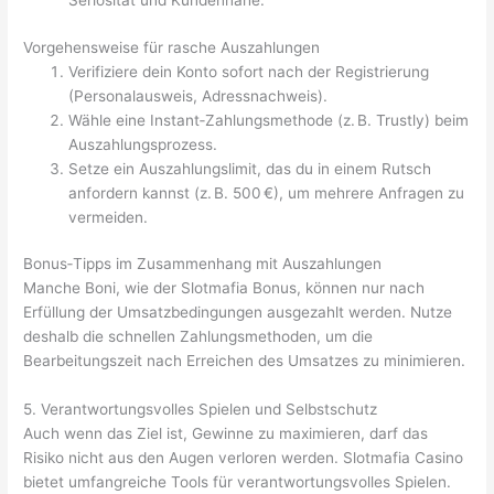
Seriosität und Kundennähe.
Vorgehensweise für rasche Auszahlungen
Verifiziere dein Konto sofort nach der Registrierung
(Personalausweis, Adressnachweis).
Wähle eine Instant‑Zahlungsmethode (z. B. Trustly) beim
Auszahlungsprozess.
Setze ein Auszahlungslimit, das du in einem Rutsch
anfordern kannst (z. B. 500 €), um mehrere Anfragen zu
vermeiden.
Bonus‑Tipps im Zusammenhang mit Auszahlungen
Manche Boni, wie der Slotmafia Bonus, können nur nach
Erfüllung der Umsatzbedingungen ausgezahlt werden. Nutze
deshalb die schnellen Zahlungsmethoden, um die
Bearbeitungszeit nach Erreichen des Umsatzes zu minimieren.
5. Verantwortungsvolles Spielen und Selbstschutz
Auch wenn das Ziel ist, Gewinne zu maximieren, darf das
Risiko nicht aus den Augen verloren werden. Slotmafia Casino
bietet umfangreiche Tools für verantwortungsvolles Spielen.