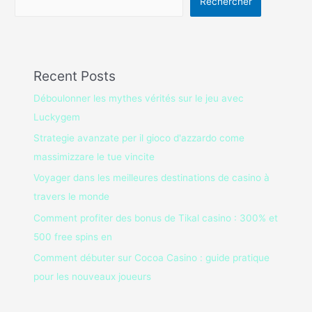
Rechercher
Recent Posts
Déboulonner les mythes vérités sur le jeu avec
Luckygem
Strategie avanzate per il gioco d'azzardo come
massimizzare le tue vincite
Voyager dans les meilleures destinations de casino à
travers le monde
Comment profiter des bonus de Tikal casino : 300% et
500 free spins en
Comment débuter sur Cocoa Casino : guide pratique
pour les nouveaux joueurs