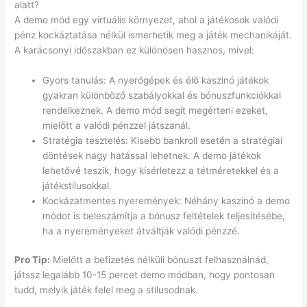
alatt?
A demo mód egy virtuális környezet, ahol a játékosok valódi
pénz kockáztatása nélkül ismerhetik meg a játék mechanikáját.
A karácsonyi időszakban ez különösen hasznos, mivel:
Gyors tanulás: A nyerőgépek és élő kaszinó játékok
gyakran különböző szabályokkal és bónuszfunkciókkal
rendelkeznek. A demo mód segít megérteni ezeket,
mielőtt a valódi pénzzel játszanál.
Stratégia tesztelés: Kisebb bankroll esetén a stratégiai
döntések nagy hatással lehetnek. A demo játékok
lehetővé teszik, hogy kísérletezz a tétméretekkel és a
játékstílusokkal.
Kockázatmentes nyeremények: Néhány kaszinó a demo
módot is beleszámítja a bónusz feltételek teljesítésébe,
ha a nyereményeket átváltják valódi pénzzé.
Pro Tip:
Mielőtt a befizetés nélküli bónuszt felhasználnád,
játssz legalább 10-15 percet demo módban, hogy pontosan
tudd, melyik játék felel meg a stílusodnak.