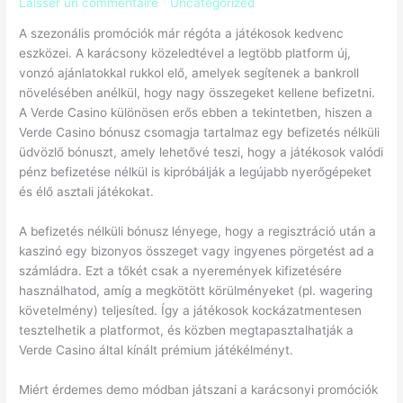
Laisser un commentaire
/
Uncategorized
/ Par
Catherine
A szezonális promóciók már régóta a játékosok kedvenc
eszközei. A karácsony közeledtével a legtöbb platform új,
vonzó ajánlatokkal rukkol elő, amelyek segítenek a bankroll
növelésében anélkül, hogy nagy összegeket kellene befizetni.
A Verde Casino különösen erős ebben a tekintetben, hiszen a
Verde Casino bónusz csomagja tartalmaz egy befizetés nélküli
üdvözlő bónuszt, amely lehetővé teszi, hogy a játékosok valódi
pénz befizetése nélkül is kipróbálják a legújabb nyerőgépeket
és élő asztali játékokat.
A befizetés nélküli bónusz lényege, hogy a regisztráció után a
kaszinó egy bizonyos összeget vagy ingyenes pörgetést ad a
számládra. Ezt a tőkét csak a nyeremények kifizetésére
használhatod, amíg a megkötött körülményeket (pl. wagering
követelmény) teljesíted. Így a játékosok kockázatmentesen
tesztelhetik a platformot, és közben megtapasztalhatják a
Verde Casino által kínált prémium játékélményt.
Miért érdemes demo módban játszani a karácsonyi promóciók