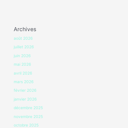
Archives
août 2026
juillet 2026
juin 2026
mai 2026
avril 2026
mars 2026
février 2026
janvier 2026
décembre 2025
novembre 2025
octobre 2025