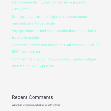
Déboulonner les mythes vérités sur le jeu avec
Luckygem
Strategie avanzate per il gioco d'azzardo come
massimizzare le tue vincite
Voyager dans les meilleures destinations de casino à
travers le monde
Comment profiter des bonus de Tikal casino : 300% et
500 free spins en
Comment débuter sur Cocoa Casino : guide pratique
pour les nouveaux joueurs
Recent Comments
Aucun commentaire à afficher.