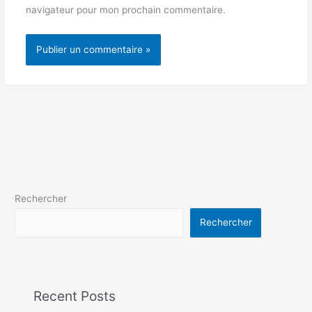
navigateur pour mon prochain commentaire.
Rechercher
Rechercher
Recent Posts