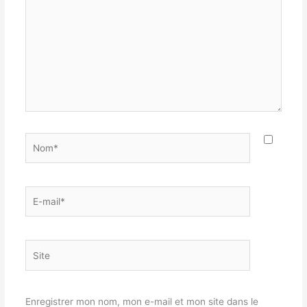
Nom*
E-
mail*
Site
Enregistrer mon nom, mon e-mail et mon site dans le