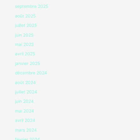
septembre 2025
août 2025
juillet 2025
juin 2025
mai 2025
avril 2025
janvier 2025
décembre 2024
août 2024
juillet 2024
juin 2024
mai 2024
avril 2024
mars 2024
février 2024