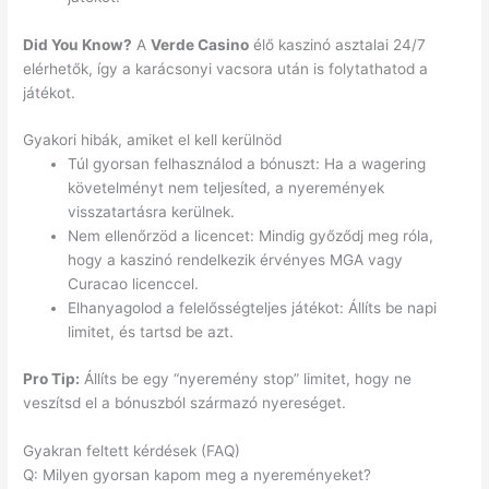
Did You Know?
A
Verde Casino
élő kaszinó asztalai 24/7
elérhetők, így a karácsonyi vacsora után is folytathatod a
játékot.
Gyakori hibák, amiket el kell kerülnöd
Túl gyorsan felhasználod a bónuszt: Ha a wagering
követelményt nem teljesíted, a nyeremények
visszatartásra kerülnek.
Nem ellenőrzöd a licencet: Mindig győződj meg róla,
hogy a kaszinó rendelkezik érvényes MGA vagy
Curacao licenccel.
Elhanyagolod a felelősségteljes játékot: Állíts be napi
limitet, és tartsd be azt.
Pro Tip:
Állíts be egy “nyeremény stop” limitet, hogy ne
veszítsd el a bónuszból származó nyereséget.
Gyakran feltett kérdések (FAQ)
Q: Milyen gyorsan kapom meg a nyereményeket?