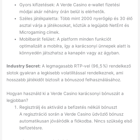
Gyors kifizetések: A Verde Casino e‑wallet fizetési
módjai akár néhány órán belül is elérhetők.
Széles játékpaletta: Több mint 2000 nyerőgép és 30 élő
asztal várja a játékosokat, köztük a legújabb NetEnt és
Microgaming címek.
Mobilbarát felület: A platform minden funkciót
optimalizált a mobilra, így a karácsonyi ünnepek alatt is
könnyedén játszhatsz a kanapén vagy az ágyban.
Industry Secret:
A legmagasabb RTP‑vel (96,5 %) rendelkező
slotok gyakran a legkisebb volatilitással rendelkeznek, ami
hosszabb játékidőt biztosít a bónuszod felhasználásához.
Hogyan használd ki a Verde Casino karácsonyi bónuszát a
legjobban?
Regisztrálj és aktiváld a befizetés nélküli bónuszt
A regisztráció során a Verde Casino üdvözlő bónusz
automatikusan jóváíródik a fiókodba. Nincs szükség első
befizetésre.