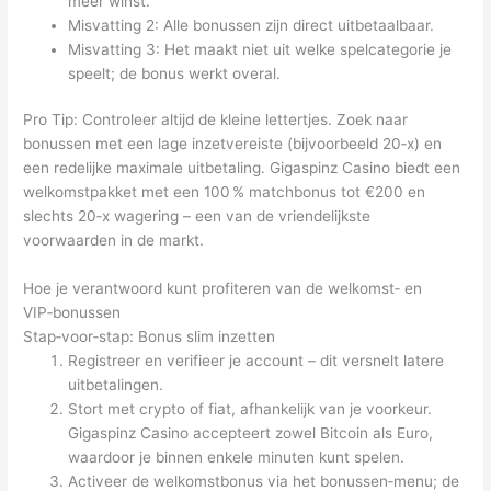
meer winst.
Misvatting 2: Alle bonussen zijn direct uitbetaalbaar.
Misvatting 3: Het maakt niet uit welke spelcategorie je
speelt; de bonus werkt overal.
Pro Tip: Controleer altijd de kleine lettertjes. Zoek naar
bonussen met een lage inzetvereiste (bijvoorbeeld 20‑x) en
een redelijke maximale uitbetaling. Gigaspinz Casino biedt een
welkomstpakket met een 100 % matchbonus tot €200 en
slechts 20‑x wagering – een van de vriendelijkste
voorwaarden in de markt.
Hoe je verantwoord kunt profiteren van de welkomst‑ en
VIP‑bonussen
Stap‑voor‑stap: Bonus slim inzetten
Registreer en verifieer je account – dit versnelt latere
uitbetalingen.
Stort met crypto of fiat, afhankelijk van je voorkeur.
Gigaspinz Casino accepteert zowel Bitcoin als Euro,
waardoor je binnen enkele minuten kunt spelen.
Activeer de welkomstbonus via het bonussen‑menu; de