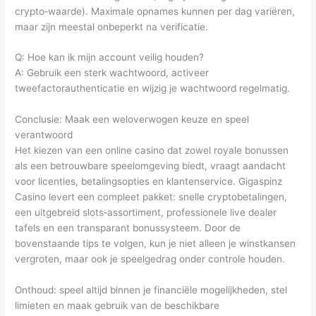
crypto‑waarde). Maximale opnames kunnen per dag variëren,
maar zijn meestal onbeperkt na verificatie.
Q: Hoe kan ik mijn account veilig houden?
A: Gebruik een sterk wachtwoord, activeer
tweefactorauthenticatie en wijzig je wachtwoord regelmatig.
Conclusie: Maak een weloverwogen keuze en speel
verantwoord
Het kiezen van een online casino dat zowel royale bonussen
als een betrouwbare speelomgeving biedt, vraagt aandacht
voor licenties, betalingsopties en klantenservice. Gigaspinz
Casino levert een compleet pakket: snelle cryptobetalingen,
een uitgebreid slots‑assortiment, professionele live dealer
tafels en een transparant bonussysteem. Door de
bovenstaande tips te volgen, kun je niet alleen je winstkansen
vergroten, maar ook je speelgedrag onder controle houden.
Onthoud: speel altijd binnen je financiële mogelijkheden, stel
limieten en maak gebruik van de beschikbare