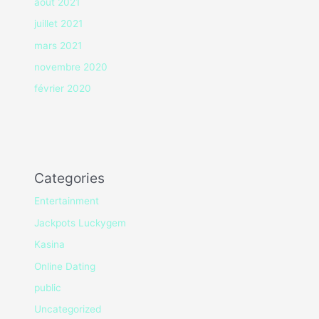
août 2021
juillet 2021
mars 2021
novembre 2020
février 2020
Categories
Entertainment
Jackpots Luckygem
Kasina
Online Dating
public
Uncategorized