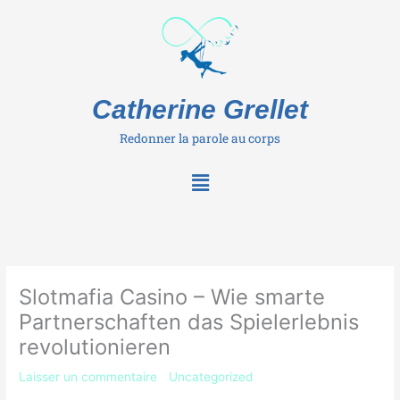
Aller
au
contenu
Catherine Grellet
Redonner la parole au corps
Menu
Slotmafia Casino – Wie smarte
Partnerschaften das Spielerlebnis
revolutionieren
Laisser un commentaire
/
Uncategorized
/ Par
Catherine