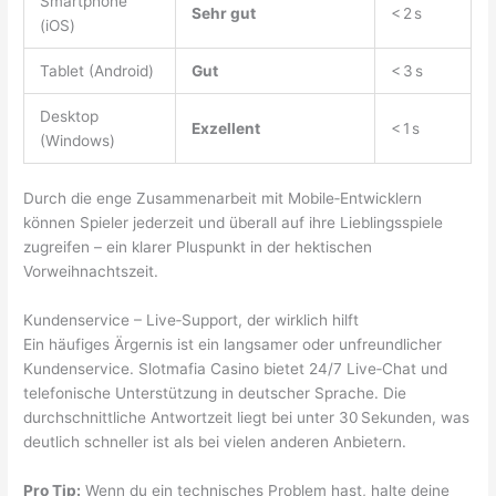
Smartphone
Sehr gut
< 2 s
(iOS)
Tablet (Android)
Gut
< 3 s
Desktop
Exzellent
< 1 s
(Windows)
Durch die enge Zusammenarbeit mit Mobile‑Entwicklern
können Spieler jederzeit und überall auf ihre Lieblingsspiele
zugreifen – ein klarer Pluspunkt in der hektischen
Vorweihnachtszeit.
Kundenservice – Live‑Support, der wirklich hilft
Ein häufiges Ärgernis ist ein langsamer oder unfreundlicher
Kundenservice. Slotmafia Casino bietet 24/7 Live‑Chat und
telefonische Unterstützung in deutscher Sprache. Die
durchschnittliche Antwortzeit liegt bei unter 30 Sekunden, was
deutlich schneller ist als bei vielen anderen Anbietern.
Pro Tip:
Wenn du ein technisches Problem hast, halte deine