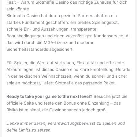
Fazit – Warum Slotmafia Casino das richtige Zuhause für dich
sein könnte
Slotmafia Casino hat durch gezielte Partnerschaften ein
starkes Fundament geschaffen: ein breites Spielangebot,
schnelle Ein‑ und Auszahlungen, transparente
Bonusbedingungen und einen zuverlässigen Kundenservice. All
das wird durch die MGA‑Lizenz und moderne
Sicherheitsstandards abgesichert.
Für Spieler, die Wert auf Vertrauen, Flexibilität und effiziente
Abläufe legen, ist dieses Casino eine klare Empfehlung. Gerade
in der hektischen Weihnachtszeit, wenn du schnell und sicher
spielen möchtest, liefert Slotmafia das passende Paket.
Ready to take your game to the next level?
Besuche jetzt die
offizielle Seite und teste den Bonus ohne Einzahlung – das
Risiko ist minimal, die Gewinnchancen jedoch groß.
Denke immer daran, verantwortungsbewusst zu spielen und
deine Limits zu setzen.