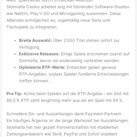
Slotmafia Casino arbeitet eng mit führenden Software‑Studios
wie NetEnt, Play’n GO und Microgaming zusammen. Diese
Allianzen ermöglichen es, regelmäßig neue Slots und
Tischspiele zu integrieren.
Breite Auswahl:
Über 2 000 Titel stehen sofort zur
Verfügung.
Exklusive Releases:
Einige Spiele erscheinen zuerst auf
Slotmafia, bevor sie anderweitig verbreitet werden.
Optimierte RTP‑Werte:
Entwickler geben genaue
RTP‑Angaben, sodass Spieler fundierte Entscheidungen
treffen können.
Pro Tip:
Achte beim Spielen auf die RTP‑Angabe – ein Slot mit
96,5 % RTP zahlt langfristig mehr aus als ein Spiel mit 94 %.
Schnellere Ein‑ und Auszahlungen dank Payment‑Partnern
Ein häufiges Ärgernis ist die lange Wartezeit bei Auszahlungen.
Slotmafia hat hier gezielt Partnerschaften mit etablierten
Zahlungsanbietern wie Skrill, PayPal und Sofort etabliert.