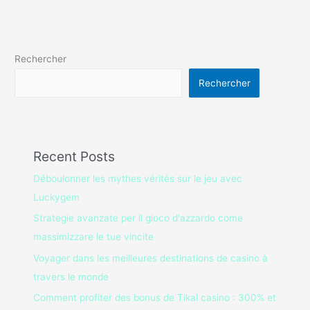
Rechercher
Rechercher
Recent Posts
Déboulonner les mythes vérités sur le jeu avec
Luckygem
Strategie avanzate per il gioco d'azzardo come
massimizzare le tue vincite
Voyager dans les meilleures destinations de casino à
travers le monde
Comment profiter des bonus de Tikal casino : 300% et