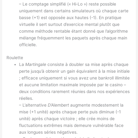
– Le comptage simplifié (« Hi‑Lo ») reste possible
uniquement dans certains simulateurs où chaque carte
basse (+1) est opposée aux hautes (-1). En pratique
virtuelle il sert surtout d’exercice mental plutôt que
comme méthode rentable étant donné que l’algorithme
mélange fréquemment les paquets après chaque main
officielle.
Roulette
La
Martingale
consiste à doubler sa mise après chaque
perte jusqu’à obtenir un gain équivalent à la mise initiale
; efficace uniquement si vous avez une bankroll illimitée
et aucune limitation maximale imposée par le casino –
deux conditions rarement réunies dans nos expériences
réelles.
– L’alternative
D’Alembert
augmente modestement la
mise (+1 unité) après chaque perte puis diminue (-1
unité) après chaque victoire ; elle crée moins de
fluctuations extrêmes mais demeure vulnérable face
aux longues séries négatives.