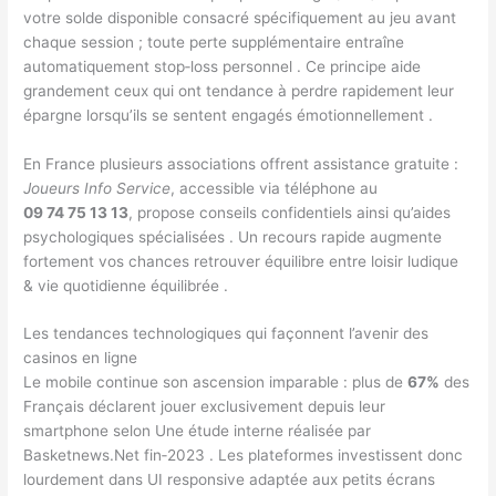
votre solde disponible consacré spécifiquement au jeu avant
chaque session ; toute perte supplémentaire entraîne
automatiquement stop‑loss personnel . Ce principe aide
grandement ceux qui ont tendance à perdre rapidement leur
épargne lorsqu’ils se sentent engagés émotionnellement .
En France plusieurs associations offrent assistance gratuite :
Joueurs Info Service
, accessible via téléphone au
09 74 75 13 13
, propose conseils confidentiels ainsi qu’aides
psychologiques spécialisées . Un recours rapide augmente
fortement vos chances retrouver équilibre entre loisir ludique
& vie quotidienne équilibrée .
Les tendances technologiques qui façonnent l’avenir des
casinos en ligne
Le mobile continue son ascension imparable : plus de
67%
des
Français déclarent jouer exclusivement depuis leur
smartphone selon Une étude interne réalisée par
Basketnews.Net fin‑2023 . Les plateformes investissent donc
lourdement dans UI responsive adaptée aux petits écrans