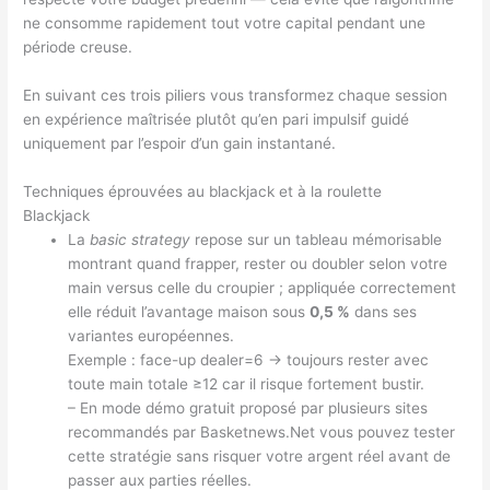
ne consomme rapidement tout votre capital pendant une
période creuse.
En suivant ces trois piliers vous transformez chaque session
en expérience maîtrisée plutôt qu’en pari impulsif guidé
uniquement par l’espoir d’un gain instantané.
Techniques éprouvées au blackjack et à la roulette
Blackjack
La
basic strategy
repose sur un tableau mémorisable
montrant quand frapper, rester ou doubler selon votre
main versus celle du croupier ; appliquée correctement
elle réduit l’avantage maison sous
0,5 %
dans ses
variantes européennes.
Exemple : face-up dealer=6 → toujours rester avec
toute main totale ≥12 car il risque fortement bustir.
– En mode démo gratuit proposé par plusieurs sites
recommandés par Basketnews.Net vous pouvez tester
cette stratégie sans risquer votre argent réel avant de
passer aux parties réelles.