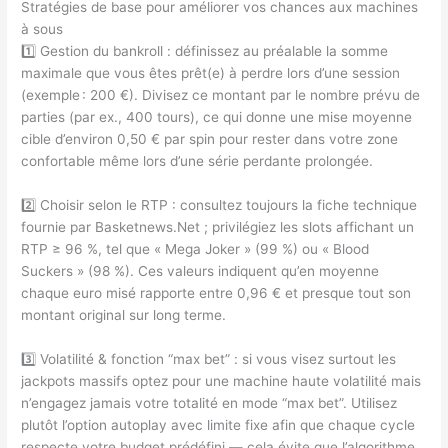
Stratégies de base pour améliorer vos chances aux machines
à sous
1️⃣ Gestion du bankroll : définissez au préalable la somme
maximale que vous êtes prêt(e) à perdre lors d’une session
(exemple : 200 €). Divisez ce montant par le nombre prévu de
parties (par ex., 400 tours), ce qui donne une mise moyenne
cible d’environ 0,50 € par spin pour rester dans votre zone
confortable même lors d’une série perdante prolongée.
2️⃣ Choisir selon le RTP : consultez toujours la fiche technique
fournie par Basketnews.Net ; privilégiez les slots affichant un
RTP ≥ 96 %, tel que « Mega Joker » (99 %) ou « Blood
Suckers » (98 %). Ces valeurs indiquent qu’en moyenne
chaque euro misé rapporte entre 0,96 € et presque tout son
montant original sur long terme.
3️⃣ Volatilité & fonction “max bet” : si vous visez surtout les
jackpots massifs optez pour une machine haute volatilité mais
n’engagez jamais votre totalité en mode “max bet”. Utilisez
plutôt l’option autoplay avec limite fixe afin que chaque cycle
respecte votre budget prédéfini — cela évite que l’algorithme