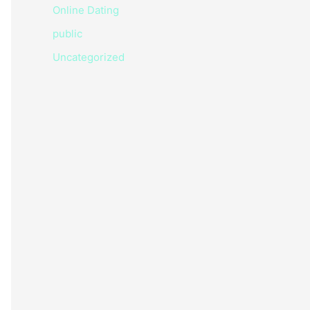
Online Dating
public
Uncategorized