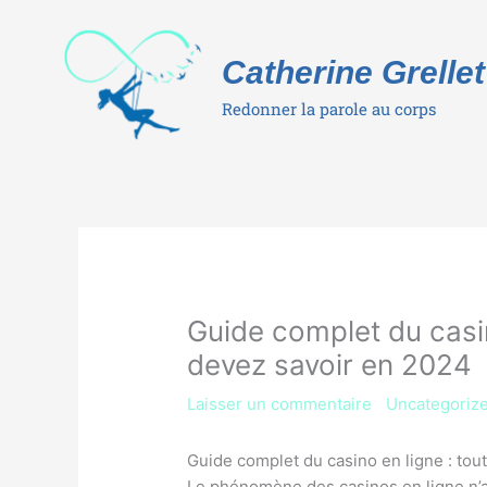
Aller
au
contenu
Catherine Grellet
Redonner la parole au corps
Guide complet du casin
devez savoir en 2024
Laisser un commentaire
/
Uncategoriz
Guide complet du casino en ligne : to
Le phénomène des casinos en ligne n’a