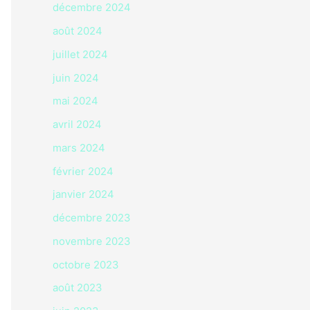
décembre 2024
août 2024
juillet 2024
juin 2024
mai 2024
avril 2024
mars 2024
février 2024
janvier 2024
décembre 2023
novembre 2023
octobre 2023
août 2023