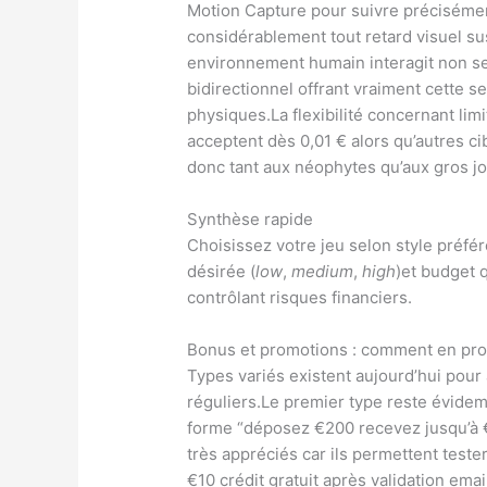
Motion Capture pour suivre précisémen
considérablement tout retard visuel su
environnement humain interagit non se
bidirectionnel offrant vraiment cette 
physiques.La flexibilité concernant li
acceptent dès 0,01 € alors qu’autres c
donc tant aux néophytes qu’aux gros jou
Synthèse rapide
Choisissez votre jeu selon style préféré
désirée (
low
,
medium
,
high
)​et budget 
contrôlant risques financiers.
Bonus et promotions : comment en pro
Types variés existent aujourd’hui pour 
réguliers.Le premier type reste évid
forme “déposez €200 recevez jusqu’à 
très appréciés car ils permettent teste
€10 crédit gratuit après validation ema