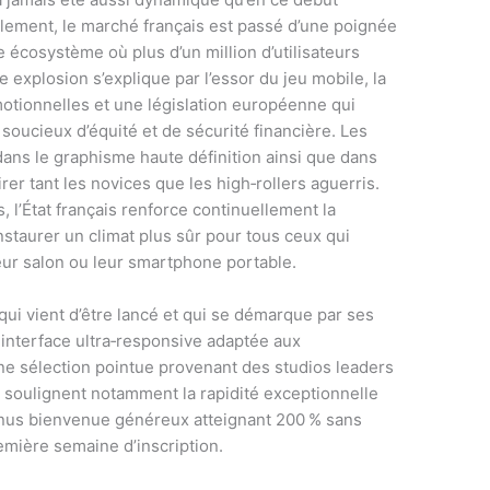
ement, le marché français est passé d’une poignée
 écosystème où plus d’un million d’utilisateurs
 explosion s’explique par l’essor du jeu mobile, la
motionnelles et une législation européenne qui
soucieux d’équité et de sécurité financière. Les
ans le graphisme haute définition ainsi que dans
rer tant les novices que les high‑rollers aguerris.
 l’État français renforce continuellement la
staurer un climat plus sûr pour tous ceux qui
eur salon ou leur smartphone portable.
qui vient d’être lancé et qui se démarque par ses
 interface ultra‑responsive adaptée aux
ne sélection pointue provenant des studios leaders
é soulignent notamment la rapidité exceptionnelle
bonus bienvenue généreux atteignant 200 % sans
mière semaine d’inscription.​