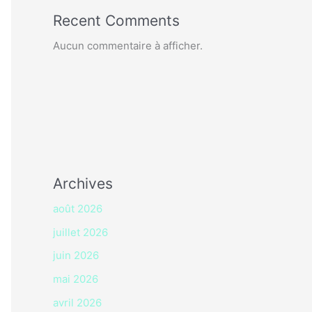
Recent Comments
Aucun commentaire à afficher.
Archives
août 2026
juillet 2026
juin 2026
mai 2026
avril 2026