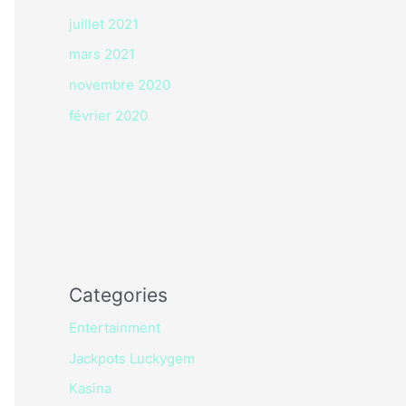
juillet 2021
mars 2021
novembre 2020
février 2020
Categories
Entertainment
Jackpots Luckygem
Kasina