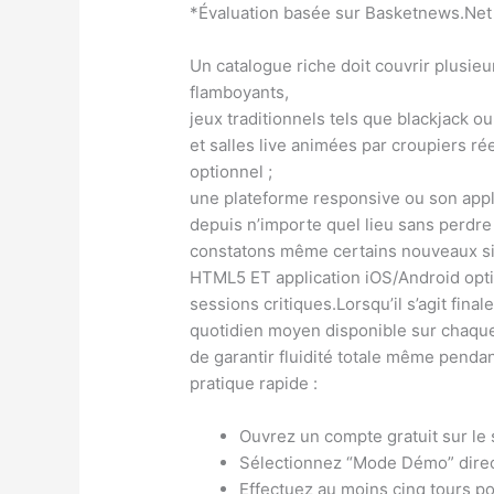
*Évaluation basée sur Basketnews.Net 
Un catalogue riche doit couvrir plusieu
flamboyants,
jeux traditionnels tels que blackjack ou
et salles live animées par croupiers ré
optionnel ;
une plateforme responsive ou son appl
depuis n’importe quel lieu sans perdre
constatons même certains nouveaux si
HTML5 ET application iOS/Android optim
sessions critiques.Lorsqu’il s’agit fina
quotidien moyen disponible sur chaque
de garantir fluidité totale même pendan
pratique rapide :
Ouvrez un compte gratuit sur le 
Sélectionnez “Mode Démo” direct
Effectuez au moins cinq tours po