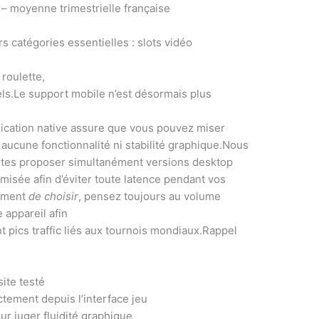
– moyenne trimestrielle française
rs catégories essentielles : slots vidéo
 roulette,
els.Le support mobile n’est désormais plus
ication native assure que vous pouvez miser
 aucune fonctionnalité ni stabilité graphique.Nous
tes proposer simultanément versions desktop
isée afin d’éviter toute latence pendant vos
lement
de choisir
, pensez toujours au volume
 appareil afin
t pics traffic liés aux tournois mondiaux.Rappel
site testé
ement depuis l’interface jeu
ur juger fluidité graphique