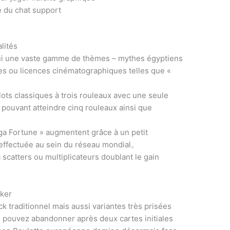
é du chat support
lités
hui une vaste gamme de thèmes – mythes égyptiens
es ou licences cinématographiques telles que «
lots classiques à trois rouleaux avec une seule
pouvant atteindre cinq rouleaux ainsi que
ga Fortune » augmentent grâce à un petit
effectuée au sein du réseau mondial。
scatters ou multiplicateurs doublant le gain
oker
k traditionnel mais aussi variantes très prisées
s pouvez abandonner après deux cartes initiales