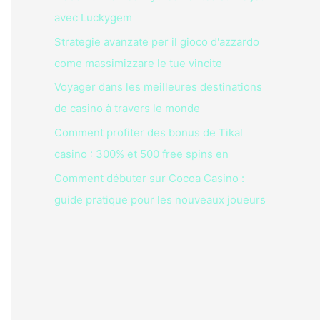
avec Luckygem
Strategie avanzate per il gioco d'azzardo
come massimizzare le tue vincite
Voyager dans les meilleures destinations
de casino à travers le monde
Comment profiter des bonus de Tikal
casino : 300% et 500 free spins en
Comment débuter sur Cocoa Casino :
guide pratique pour les nouveaux joueurs