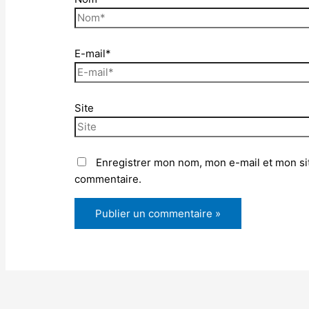
E-mail*
Site
Enregistrer mon nom, mon e-mail et mon si
commentaire.