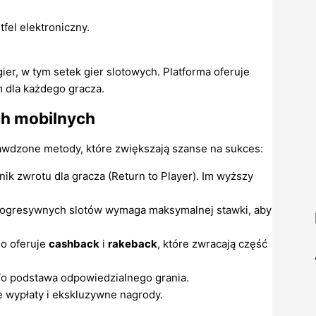
tfel elektroniczny.
ier, w tym setek gier slotowych. Platforma oferuje
 dla każdego gracza.
ch mobilnych
rawdzone metody, które zwiększają szanse na sukces:
k zwrotu dla gracza (Return to Player). Im wyższy
rogresywnych slotów wymaga maksymalnej stawki, aby
o oferuje
cashback
i
rakeback
, które zwracają część
 To podstawa odpowiedzialnego grania.
e wypłaty i ekskluzywne nagrody.