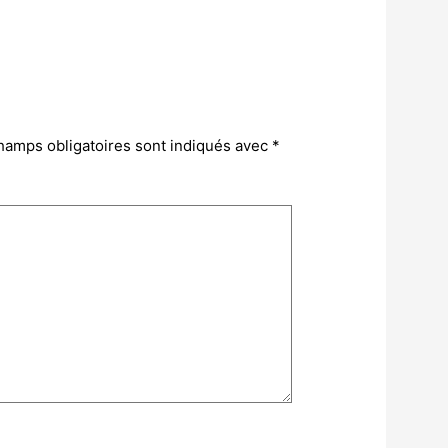
hamps obligatoires sont indiqués avec
*