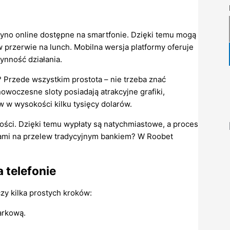
asyno online dostępne na smartfonie. Dzięki temu mogą
 przerwie na lunch. Mobilna wersja platformy oferuje
ynność działania.
? Przede wszystkim prostota – nie trzeba znać
owoczesne sloty posiadają atrakcyjne grafiki,
 w wysokości kilku tysięcy dolarów.
ości. Dzięki temu wypłaty są natychmiastowe, a proces
niami na przelew tradycyjnym bankiem? W Roobet
 telefonie
zy kilka prostych kroków:
arkową.