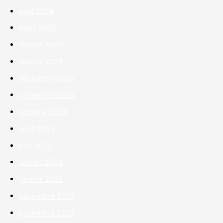
avril 2024
mars 2024
février 2024
janvier 2024
décembre 2023
novembre 2023
octobre 2023
août 2023
juin 2023
février 2023
janvier 2023
décembre 2022
novembre 2022