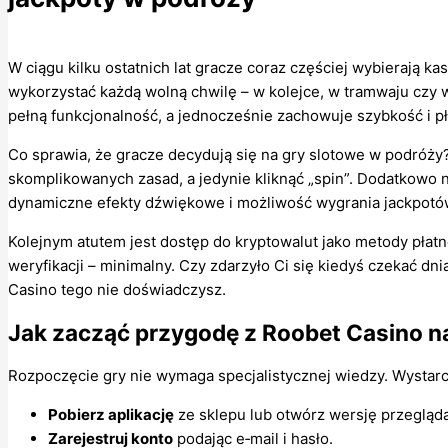
Laisser un commentaire
/
Uncategorized
/ Par
Catherine
W ciągu kilku ostatnich lat gracze coraz częściej wybierają k
wykorzystać każdą wolną chwilę – w kolejce, w tramwaju czy w
pełną funkcjonalność, a jednocześnie zachowuje szybkość i pł
Co sprawia, że gracze decydują się na gry slotowe w podróży
skomplikowanych zasad, a jedynie kliknąć „spin”. Dodatkowo n
dynamiczne efekty dźwiękowe i możliwość wygrania jackpotów
Kolejnym atutem jest dostęp do kryptowalut jako metody płatn
weryfikacji – minimalny. Czy zdarzyło Ci się kiedyś czekać d
Casino tego nie doświadczysz.
Jak zacząć przygodę z Roobet Casino na
Rozpoczęcie gry nie wymaga specjalistycznej wiedzy. Wystarc
Pobierz aplikację
ze sklepu lub otwórz wersję przegląd
Zarejestruj konto
podając e‑mail i hasło.