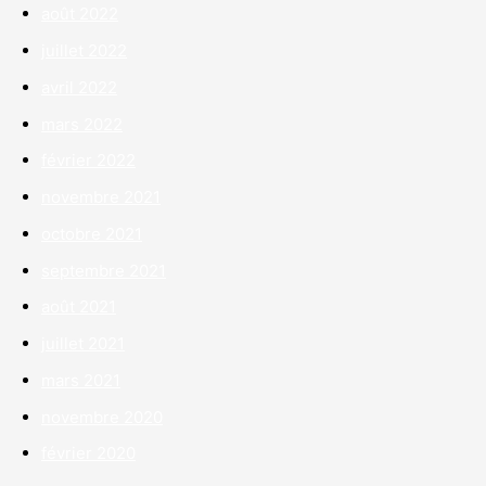
août 2022
juillet 2022
avril 2022
mars 2022
février 2022
novembre 2021
octobre 2021
septembre 2021
août 2021
juillet 2021
mars 2021
novembre 2020
février 2020