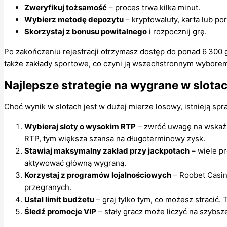
Zweryfikuj tożsamość
– proces trwa kilka minut.
Wybierz metodę depozytu
– kryptowaluty, karta lub por
Skorzystaj z bonusu powitalnego
i rozpocznij grę.
Po zakończeniu rejestracji otrzymasz dostęp do ponad 6 300 g
także zakłady sportowe, co czyni ją wszechstronnym wyborem
Najlepsze strategie na wygrane w slota
Choć wynik w slotach jest w dużej mierze losowy, istnieją sp
Wybieraj sloty o wysokim RTP
– zwróć uwagę na wskaźni
RTP, tym większa szansa na długoterminowy zysk.
Stawiaj maksymalny zakład przy jackpotach
– wiele p
aktywować główną wygraną.
Korzystaj z programów lojalnościowych
– Roobet Casin
przegranych.
Ustal limit budżetu
– graj tylko tym, co możesz stracić.
Śledź promocje VIP
– stały gracz może liczyć na szybsz