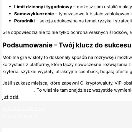
Limit dzienny i tygodniowy
– możesz sam ustalić maksy
Samowykluczenie
– tymczasowe lub stałe zablokowanie
Poradniki
– sekcja edukacyjna na temat ryzyka i strategii
Gra odpowiedzialnie to nie tylko ochrona własnych środków, al
Podsumowanie – Twój klucz do sukcesu
Mobilna gra w sloty to doskonały sposób na rozrywkę i możli
korzystasz z platformy, która łączy nowoczesne rozwiązania 
kryteria: szybkie wypłaty, atrakcyjne cashback, bogatą ofertę
Jeśli szukasz miejsca, które zapewni Ci kryptowaluty, VIP-o
roo-bet-pl.com
. To właśnie tam znajdziesz wszystkie wymien
już dziś.
←
Article précédent
Article suivant
→