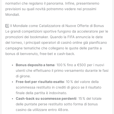
normativi che regolano il panorama. Infine, presenteremo
previsioni su quali novità potremmo vedere nei prossimi
Mondiali.
1️⃣ Il Mondiale come Catalizzatore di Nuove Offerte di Bonus
Le grandi competizioni sportive fungono da acceleratore per le
promozioni dei bookmaker. Quando la FIFA annuncia le date
del torneo, i principali operatori di casinò online già pianificano
campagne tematiche che collegano le quote delle partite a
bonus di benvenuto, free‑bet e cash‑back.
Bonus deposito a tema
: 100 % fino a €500 per i nuovi
utenti che effettuano il primo versamento durante le fasi
di girone.
Free‑bet per risultato esatto
: 10 % del valore della
scommessa restituito in crediti di gioco se il risultato
finale della partita è indovinato.
Cash‑back su scommesse perdenti
: 15 % del totale
delle puntate perse restituito sotto forma di bonus
casino da utilizzare entro 48 ore.