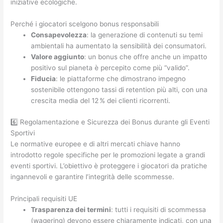
iniziative ecologiche.
Perché i giocatori scelgono bonus responsabili
Consapevolezza
: la generazione di contenuti su temi
ambientali ha aumentato la sensibilità dei consumatori.
Valore aggiunto
: un bonus che offre anche un impatto
positivo sul pianeta è percepito come più “valido”.
Fiducia
: le piattaforme che dimostrano impegno
sostenibile ottengono tassi di retention più alti, con una
crescita media del 12 % dei clienti ricorrenti.
6️⃣ Regolamentazione e Sicurezza dei Bonus durante gli Eventi
Sportivi
Le normative europee e di altri mercati chiave hanno
introdotto regole specifiche per le promozioni legate a grandi
eventi sportivi. L’obiettivo è proteggere i giocatori da pratiche
ingannevoli e garantire l’integrità delle scommesse.
Principali requisiti UE
Trasparenza dei termini
: tutti i requisiti di scommessa
(wagering) devono essere chiaramente indicati, con una