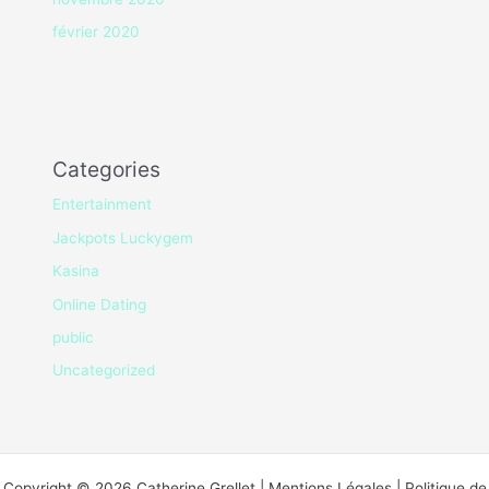
février 2020
Categories
Entertainment
Jackpots Luckygem
Kasina
Online Dating
public
Uncategorized
Copyright © 2026 Catherine Grellet | Mentions Légales | Politique de