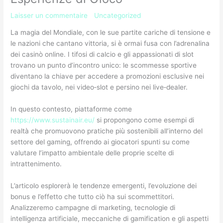
Laisser un commentaire
/
Uncategorized
/ Par
Catherine
La magia del Mondiale, con le sue partite cariche di tensione e
le nazioni che cantano vittoria, si è ormai fusa con l’adrenalina
dei casinò online. I tifosi di calcio e gli appassionati di slot
trovano un punto d’incontro unico: le scommesse sportive
diventano la chiave per accedere a promozioni esclusive nei
giochi da tavolo, nei video‑slot e persino nei live‑dealer.
In questo contesto, piattaforme come
https://www.sustainair.eu/
si propongono come esempi di
realtà che promuovono pratiche più sostenibili all’interno del
settore del gaming, offrendo ai giocatori spunti su come
valutare l’impatto ambientale delle proprie scelte di
intrattenimento.
L’articolo esplorerà le tendenze emergenti, l’evoluzione dei
bonus e l’effetto che tutto ciò ha sui scommettitori.
Analizzeremo campagne di marketing, tecnologie di
intelligenza artificiale, meccaniche di gamification e gli aspetti