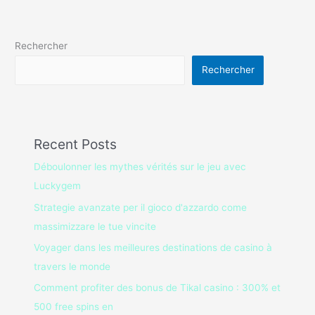
Rechercher
Rechercher
Recent Posts
Déboulonner les mythes vérités sur le jeu avec
Luckygem
Strategie avanzate per il gioco d'azzardo come
massimizzare le tue vincite
Voyager dans les meilleures destinations de casino à
travers le monde
Comment profiter des bonus de Tikal casino : 300% et
500 free spins en