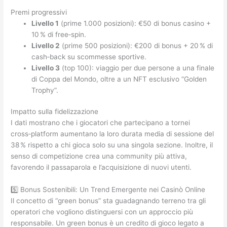
Premi progressivi
Livello 1
(prime 1.000 posizioni): €50 di bonus casino +
10 % di free‑spin.
Livello 2
(prime 500 posizioni): €200 di bonus + 20 % di
cash‑back su scommesse sportive.
Livello 3
(top 100): viaggio per due persone a una finale
di Coppa del Mondo, oltre a un NFT esclusivo “Golden
Trophy”.
Impatto sulla fidelizzazione
I dati mostrano che i giocatori che partecipano a tornei
cross‑platform aumentano la loro durata media di sessione del
38 % rispetto a chi gioca solo su una singola sezione. Inoltre, il
senso di competizione crea una community più attiva,
favorendo il passaparola e l’acquisizione di nuovi utenti.
5️⃣ Bonus Sostenibili: Un Trend Emergente nei Casinò Online
Il concetto di “green bonus” sta guadagnando terreno tra gli
operatori che vogliono distinguersi con un approccio più
responsabile. Un green bonus è un credito di gioco legato a