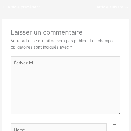
←
Article précédent
Article suivant
→
Laisser un commentaire
Votre adresse e-mail ne sera pas publiée.
Les champs
obligatoires sont indiqués avec
*
Écrivez
ici…
Nom*