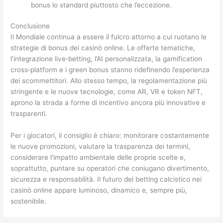
bonus lo standard piuttosto che l’eccezione.
Conclusione
Il Mondiale continua a essere il fulcro attorno a cui ruotano le
strategie di bonus dei casinò online. Le offerte tematiche,
l’integrazione live‑betting, l’AI personalizzata, la gamification
cross‑platform e i green bonus stanno ridefinendo l’esperienza
dei scommettitori. Allo stesso tempo, la regolamentazione più
stringente e le nuove tecnologie, come AR, VR e token NFT,
aprono la strada a forme di incentivo ancora più innovative e
trasparenti.
Per i giocatori, il consiglio è chiaro: monitorare costantemente
le nuove promozioni, valutare la trasparenza dei termini,
considerare l’impatto ambientale delle proprie scelte e,
soprattutto, puntare su operatori che coniugano divertimento,
sicurezza e responsabilità. Il futuro del betting calcistico nei
casinò online appare luminoso, dinamico e, sempre più,
sostenibile.