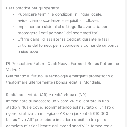
Best practice per gli operatori
Pubblicare termini e condizioni in lingua locale,
evidenziando scadenze e requisiti di rollover.
Implementare sistemi di crittografia avanzata per
proteggere i dati personali dei scommettitori.
Offrire canali di assistenza dedicati durante le fasi
critiche del torneo, per rispondere a domande su bonus
e sicurezza.
7️⃣ Prospettive Future: Quali Nuove Forme di Bonus Potremmo
Vedere?
Guardando al futuro, le tecnologie emergenti promettono di
trasformare ulteriormente i bonus legati al Mondiale.
Realtà aumentata (AR) e realtà virtuale (VR)
Immaginate di indossare un visore VR e di entrare in uno
stadio virtuale dove, scommettendo sul risultato di un tiro di
rigore, si attiva un mini‑gioco AR con jackpot di €10.000. I
bonus “live‑AR” potrebbero includere crediti extra per chi
completa missioni legate agli eventi sportivi in tempo reale.