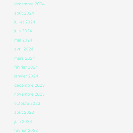
décembre 2024
août 2024
juillet 2024
juin 2024
mai 2024
avril 2024
mars 2024
février 2024
janvier 2024
décembre 2023
novembre 2023
octobre 2023
août 2023
juin 2023
février 2023