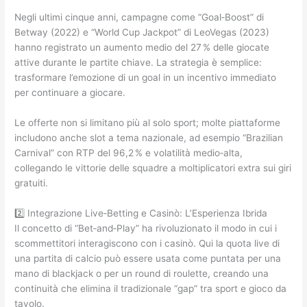
Negli ultimi cinque anni, campagne come “Goal‑Boost” di
Betway (2022) e “World Cup Jackpot” di LeoVegas (2023)
hanno registrato un aumento medio del 27 % delle giocate
attive durante le partite chiave. La strategia è semplice:
trasformare l’emozione di un goal in un incentivo immediato
per continuare a giocare.
Le offerte non si limitano più al solo sport; molte piattaforme
includono anche slot a tema nazionale, ad esempio “Brazilian
Carnival” con RTP del 96,2 % e volatilità medio‑alta,
collegando le vittorie delle squadre a moltiplicatori extra sui giri
gratuiti.
2️⃣ Integrazione Live‑Betting e Casinò: L’Esperienza Ibrida
Il concetto di “Bet‑and‑Play” ha rivoluzionato il modo in cui i
scommettitori interagiscono con i casinò. Qui la quota live di
una partita di calcio può essere usata come puntata per una
mano di blackjack o per un round di roulette, creando una
continuità che elimina il tradizionale “gap” tra sport e gioco da
tavolo.