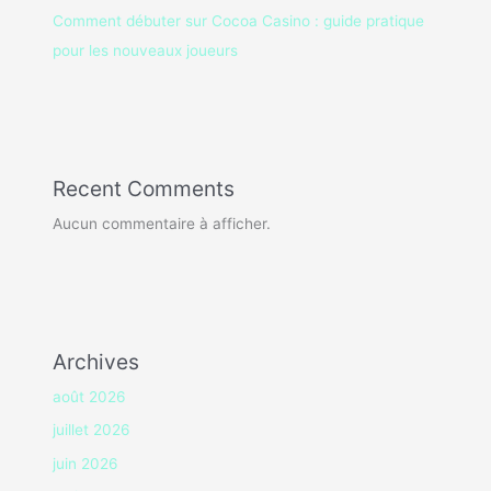
Comment débuter sur Cocoa Casino : guide pratique
pour les nouveaux joueurs
Recent Comments
Aucun commentaire à afficher.
Archives
août 2026
juillet 2026
juin 2026