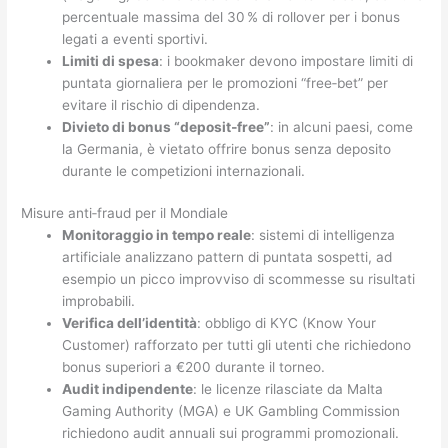
percentuale massima del 30 % di rollover per i bonus
legati a eventi sportivi.
Limiti di spesa
: i bookmaker devono impostare limiti di
puntata giornaliera per le promozioni “free‑bet” per
evitare il rischio di dipendenza.
Divieto di bonus “deposit‑free”
: in alcuni paesi, come
la Germania, è vietato offrire bonus senza deposito
durante le competizioni internazionali.
Misure anti‑fraud per il Mondiale
Monitoraggio in tempo reale
: sistemi di intelligenza
artificiale analizzano pattern di puntata sospetti, ad
esempio un picco improvviso di scommesse su risultati
improbabili.
Verifica dell’identità
: obbligo di KYC (Know Your
Customer) rafforzato per tutti gli utenti che richiedono
bonus superiori a €200 durante il torneo.
Audit indipendente
: le licenze rilasciate da Malta
Gaming Authority (MGA) e UK Gambling Commission
richiedono audit annuali sui programmi promozionali.