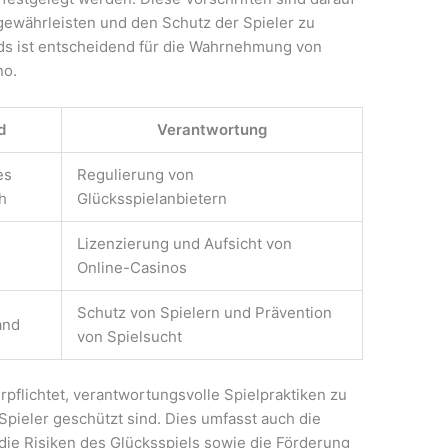
u gewährleisten und den Schutz der Spieler zu
rds ist entscheidend für die Wahrnehmung von
no.
d
Verantwortung
es
Regulierung von
h
Glücksspielanbietern
Lizenzierung und Aufsicht von
Online-Casinos
Schutz von Spielern und Prävention
and
von Spielsucht
rpflichtet, verantwortungsvolle Spielpraktiken zu
 Spieler geschützt sind. Dies umfasst auch die
 die Risiken des Glücksspiels sowie die Förderung