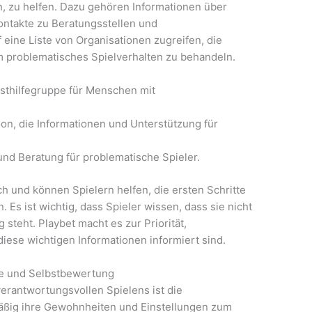
, zu helfen. Dazu gehören Informationen über
ontakte zu Beratungsstellen und
 eine Liste von Organisationen zugreifen, die
m problematisches Spielverhalten zu behandeln.
thilfegruppe für Menschen mit
on, die Informationen und Unterstützung für
nd Beratung für problematische Spieler.
h und können Spielern helfen, die ersten Schritte
Es ist wichtig, dass Spieler wissen, dass sie nicht
 steht. Playbet macht es zur Priorität,
diese wichtigen Informationen informiert sind.
le und Selbstbewertung
verantwortungsvollen Spielens ist die
lmäßig ihre Gewohnheiten und Einstellungen zum