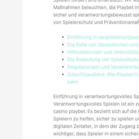
Maßnahmen beleuchten, die Playbet imp
sicher und verantwortungsbewusst spi
von Spielerschutz und Präventionsmaß
Einführung in verantwortungsvol
Die Rolle von Spielerkonten und 
Hilfsressourcen und Unterstützu
Die Bedeutung von Spielselbstk
Regulierungen und Verantwortu
Zukunftsausblick: Wie Playbet C
kann
Einführung in verantwortungsvolles Sp
Verantwortungsvolles Spielen ist ein 
casino playbet. Es bezieht sich auf die 
Spielern zu helfen, sicher zu spielen 
digitalen Zeitalter, in dem der Zugang 
wichtiger, dass Spieler in einem siche