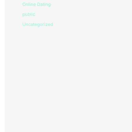
Online Dating
public
Uncategorized