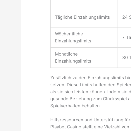
Tägliche Einzahlungslimits
24 
Wöchentliche
7 T
Einzahlungslimits
Monatliche
30 
Einzahlungslimits
Zusätzlich zu den Einzahlungslimits bie
setzen. Diese Limits helfen den Spieler
als sie sich leisten können. Indem sie
gesunde Beziehung zum Glücksspiel auf
Spielverhalten behalten.
Hilfsressourcen und Unterstützung für
Playbet Casino stellt eine Vielzahl vo