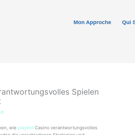
Mon Approche
Qui 
rantwortungsvolles Spielen
t
ed
/ Par
Catherine
hen, wie
playbet
Casino verantwortungsvolles
werden die verschiedenen Strategien und