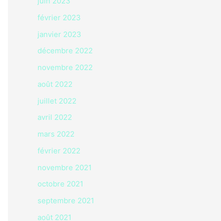
juin 2023
février 2023
janvier 2023
décembre 2022
novembre 2022
août 2022
juillet 2022
avril 2022
mars 2022
février 2022
novembre 2021
octobre 2021
septembre 2021
août 2021