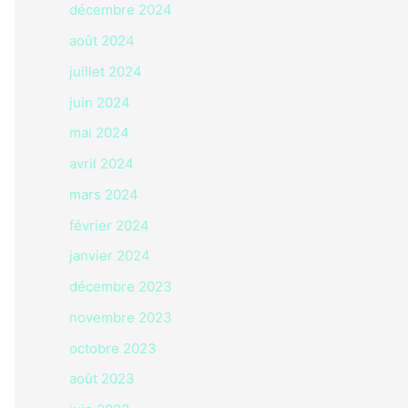
décembre 2024
août 2024
juillet 2024
juin 2024
mai 2024
avril 2024
mars 2024
février 2024
janvier 2024
décembre 2023
novembre 2023
octobre 2023
août 2023