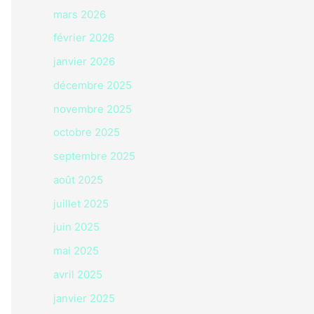
mars 2026
février 2026
janvier 2026
décembre 2025
novembre 2025
octobre 2025
septembre 2025
août 2025
juillet 2025
juin 2025
mai 2025
avril 2025
janvier 2025