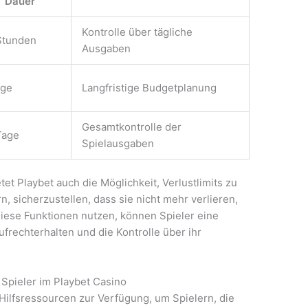
Dauer
Kontrolle über tägliche
Stunden
Ausgaben
age
Langfristige Budgetplanung
Gesamtkontrolle der
Tage
Spielausgaben
tet Playbet auch die Möglichkeit, Verlustlimits zu
n, sicherzustellen, dass sie nicht mehr verlieren,
 diese Funktionen nutzen, können Spieler eine
rechterhalten und die Kontrolle über ihr
 Spieler im Playbet Casino
n Hilfsressourcen zur Verfügung, um Spielern, die