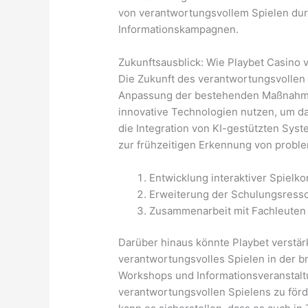
von verantwortungsvollem Spielen d
Informationskampagnen.
Zukunftsausblick: Wie Playbet Casino 
Die Zukunft des verantwortungsvollen 
Anpassung der bestehenden Maßnahmen
innovative Technologien nutzen, um das
die Integration von KI-gestützten Sy
zur frühzeitigen Erkennung von probl
Entwicklung interaktiver Spielkon
Erweiterung der Schulungsressou
Zusammenarbeit mit Fachleuten
Darüber hinaus könnte Playbet verstär
verantwortungsvolles Spielen in der bre
Workshops und Informationsveranstalt
verantwortungsvollen Spielens zu förd