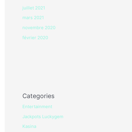
juillet 2021
mars 2021
novembre 2020
février 2020
Categories
Entertainment
Jackpots Luckygem
Kasina