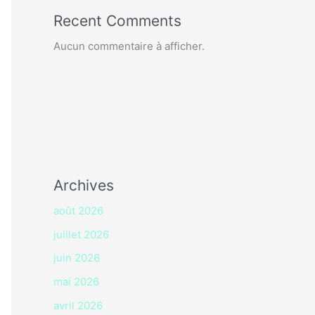
Recent Comments
Aucun commentaire à afficher.
Archives
août 2026
juillet 2026
juin 2026
mai 2026
avril 2026