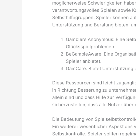
möglicherweise Schwierigkeiten haben
verantwortungsvolles Spielen sowie K
Selbsthilfegruppen. Spieler können auf
Unterstützung und Beratung bieten, u
Gamblers Anonymous: Eine Selbs
Glücksspielproblemen.
BeGambleAware: Eine Organisati
Spieler anbietet.
GamCare: Bietet Unterstützung u
Diese Ressourcen sind leicht zugänglic
in Richtung Besserung zu unternehmen. 
allein sind und dass Hilfe zur Verfügung
sicherzustellen, dass alle Nutzer über 
Die Bedeutung von Spielselbstkontrol
Ein weiterer wesentlicher Aspekt des 
Selbstkontrolle. Spieler sollten rege