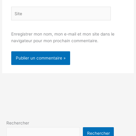
Site
Enregistrer mon nom, mon e-mail et mon site dans le
navigateur pour mon prochain commentaire.
Rechercher
Rechercher