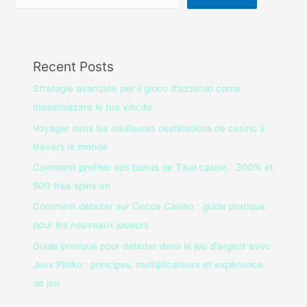
Recent Posts
Strategie avanzate per il gioco d'azzardo come
massimizzare le tue vincite
Voyager dans les meilleures destinations de casino à
travers le monde
Comment profiter des bonus de Tikal casino : 300% et
500 free spins en
Comment débuter sur Cocoa Casino : guide pratique
pour les nouveaux joueurs
Guide pratique pour débuter dans le jeu d'argent avec
Jeux Plinko : principes, multiplicateurs et expérience
de jeu