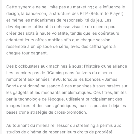
Cette synergie ne se limite pas au marketing ; elle influence le
design, la bande‑son, la structure des RTP (Return to Player)
et même les mécanismes de responsabilité du jeu. Les
développeurs utilisent la richesse visuelle du cinéma pour
créer des slots à haute volatilité, tandis que les opérateurs
adaptent leurs offres mobiles afin que chaque session
ressemble à un épisode de série, avec des cliffhangers à
chaque tour gagnant.
Des blockbusters aux machines à sous : l’histoire d’une alliance
Les premiers pas de l’iGaming dans l’univers du cinéma
remontent aux années 1990, lorsque les licences « James
Bond » ont donné naissance à des machines à sous basées sur
les gadgets et les méchants emblématiques. Ces titres, limités
par la technologie de l’époque, utilisaient principalement des
images fixes et des sons génériques, mais ils posaient déjà les
bases d’une stratégie de cross‑promotion.
Au tournant du millénaire, l’essor du streaming a permis aux
studios de cinéma de repenser leurs droits de propriété