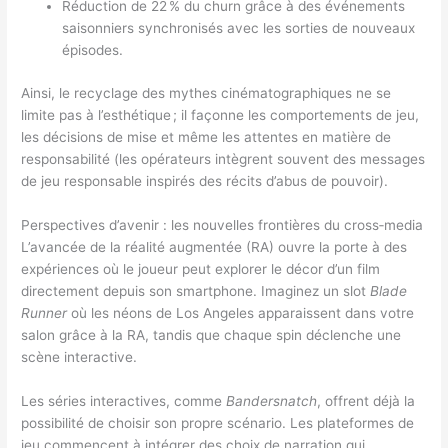
Réduction de 22 % du churn grâce à des événements
saisonniers synchronisés avec les sorties de nouveaux
épisodes.
Ainsi, le recyclage des mythes cinématographiques ne se
limite pas à l’esthétique ; il façonne les comportements de jeu,
les décisions de mise et même les attentes en matière de
responsabilité (les opérateurs intègrent souvent des messages
de jeu responsable inspirés des récits d’abus de pouvoir).
Perspectives d’avenir : les nouvelles frontières du cross‑media
L’avancée de la réalité augmentée (RA) ouvre la porte à des
expériences où le joueur peut explorer le décor d’un film
directement depuis son smartphone. Imaginez un slot
Blade
Runner
où les néons de Los Angeles apparaissent dans votre
salon grâce à la RA, tandis que chaque spin déclenche une
scène interactive.
Les séries interactives, comme
Bandersnatch
, offrent déjà la
possibilité de choisir son propre scénario. Les plateformes de
jeu commencent à intégrer des choix de narration qui