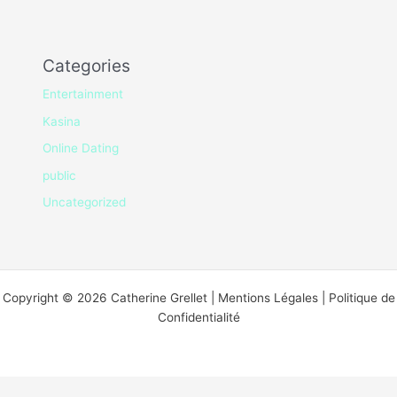
Categories
Entertainment
Kasina
Online Dating
public
Uncategorized
Copyright © 2026 Catherine Grellet | Mentions Légales | Politique de
Confidentialité