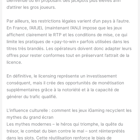
bienvenue ou en proposant des jackpots plus élevés afin
d’attirer les gros joueurs.
Par ailleurs, les restrictions légales varient d’un pays à l’autre.
En France, l’ARJEL (maintenant l’ANJ) impose que les jeux
affichent clairement le RTP et les conditions de mise, ce qui
limite les pratiques de « pay‑to‑win » parfois utilisées dans les
titres très brandés. Les opérateurs doivent donc adapter leurs
offres pour rester conformes tout en préservant l’attrait de la
licence.
En définitive, le licensing représente un investissement
conséquent, mais il crée des opportunités de monétisation
supplémentaires grâce à la notoriété et à la capacité de
générer du trafic qualifié.
L’influence culturelle : comment les jeux iGaming recyclent les
mythes du grand écran
Les mythes modernes – le héros qui triomphe, la quête du
trésor, le combat du bien contre le mal – sont réinterprétés
dans les slots. Cette réutilisation renforce le biais de