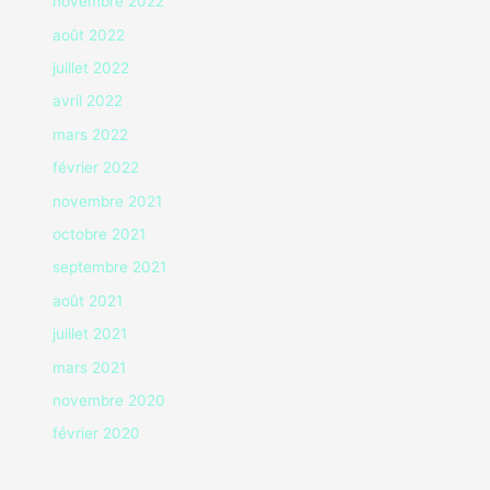
novembre 2022
août 2022
juillet 2022
avril 2022
mars 2022
février 2022
novembre 2021
octobre 2021
septembre 2021
août 2021
juillet 2021
mars 2021
novembre 2020
février 2020