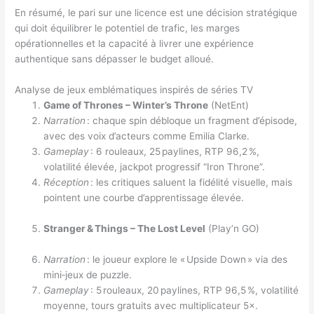
En résumé, le pari sur une licence est une décision stratégique
qui doit équilibrer le potentiel de trafic, les marges
opérationnelles et la capacité à livrer une expérience
authentique sans dépasser le budget alloué.
Analyse de jeux emblématiques inspirés de séries TV
Game of Thrones – Winter’s Throne
(NetEnt)
Narration
: chaque spin débloque un fragment d’épisode,
avec des voix d’acteurs comme Emilia Clarke.
Gameplay
: 6 rouleaux, 25 paylines, RTP 96,2 %,
volatilité élevée, jackpot progressif “Iron Throne”.
Réception
: les critiques saluent la fidélité visuelle, mais
pointent une courbe d’apprentissage élevée.
Stranger & Things – The Lost Level
(Play’n GO)
Narration
: le joueur explore le « Upside Down » via des
mini‑jeux de puzzle.
Gameplay
: 5 rouleaux, 20 paylines, RTP 96,5 %, volatilité
moyenne, tours gratuits avec multiplicateur 5×.