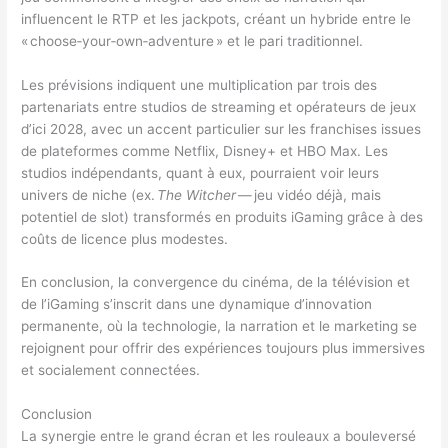
influencent le RTP et les jackpots, créant un hybride entre le
« choose‑your‑own‑adventure » et le pari traditionnel.
Les prévisions indiquent une multiplication par trois des
partenariats entre studios de streaming et opérateurs de jeux
d’ici 2028, avec un accent particulier sur les franchises issues
de plateformes comme Netflix, Disney+ et HBO Max. Les
studios indépendants, quant à eux, pourraient voir leurs
univers de niche (ex.
The Witcher
— jeu vidéo déjà, mais
potentiel de slot) transformés en produits iGaming grâce à des
coûts de licence plus modestes.
En conclusion, la convergence du cinéma, de la télévision et
de l’iGaming s’inscrit dans une dynamique d’innovation
permanente, où la technologie, la narration et le marketing se
rejoignent pour offrir des expériences toujours plus immersives
et socialement connectées.
Conclusion
La synergie entre le grand écran et les rouleaux a bouleversé