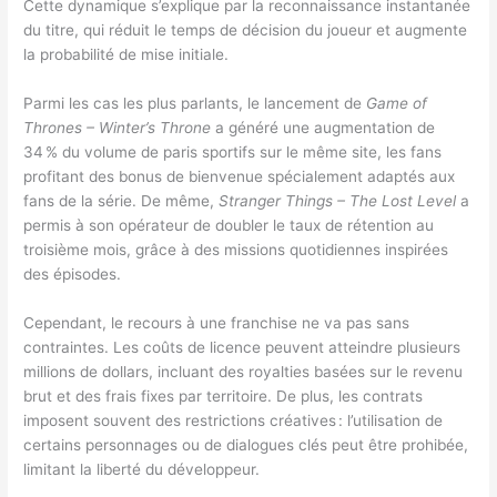
Cette dynamique s’explique par la reconnaissance instantanée
du titre, qui réduit le temps de décision du joueur et augmente
la probabilité de mise initiale.
Parmi les cas les plus parlants, le lancement de
Game of
Thrones – Winter’s Throne
a généré une augmentation de
34 % du volume de paris sportifs sur le même site, les fans
profitant des bonus de bienvenue spécialement adaptés aux
fans de la série. De même,
Stranger Things – The Lost Level
a
permis à son opérateur de doubler le taux de rétention au
troisième mois, grâce à des missions quotidiennes inspirées
des épisodes.
Cependant, le recours à une franchise ne va pas sans
contraintes. Les coûts de licence peuvent atteindre plusieurs
millions de dollars, incluant des royalties basées sur le revenu
brut et des frais fixes par territoire. De plus, les contrats
imposent souvent des restrictions créatives : l’utilisation de
certains personnages ou de dialogues clés peut être prohibée,
limitant la liberté du développeur.