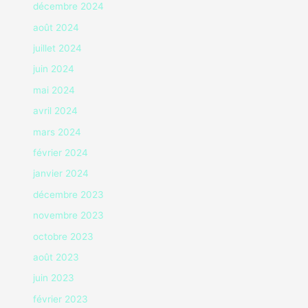
décembre 2024
août 2024
juillet 2024
juin 2024
mai 2024
avril 2024
mars 2024
février 2024
janvier 2024
décembre 2023
novembre 2023
octobre 2023
août 2023
juin 2023
février 2023