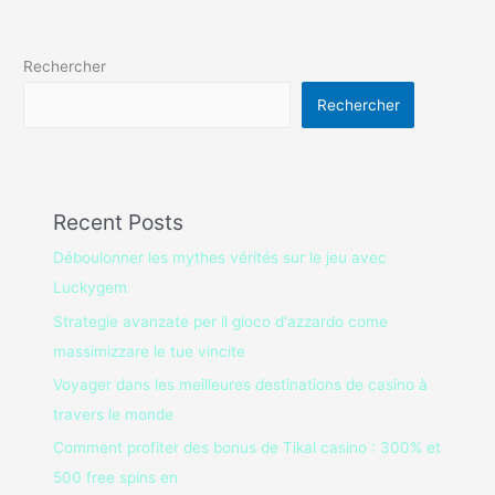
Rechercher
Rechercher
Recent Posts
Déboulonner les mythes vérités sur le jeu avec
Luckygem
Strategie avanzate per il gioco d'azzardo come
massimizzare le tue vincite
Voyager dans les meilleures destinations de casino à
travers le monde
Comment profiter des bonus de Tikal casino : 300% et
500 free spins en