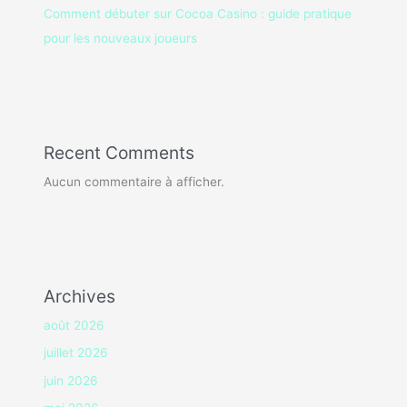
Comment débuter sur Cocoa Casino : guide pratique
pour les nouveaux joueurs
Recent Comments
Aucun commentaire à afficher.
Archives
août 2026
juillet 2026
juin 2026