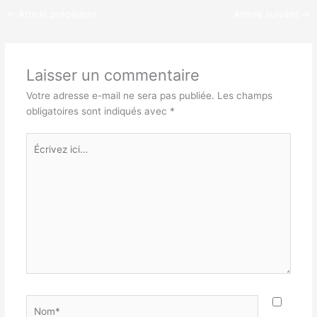
←
Article précédent
Article suivant
→
Laisser un commentaire
Votre adresse e-mail ne sera pas publiée.
Les champs
obligatoires sont indiqués avec
*
Écrivez
ici…
Nom*