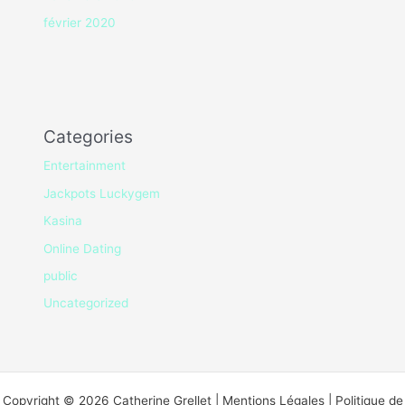
février 2020
Categories
Entertainment
Jackpots Luckygem
Kasina
Online Dating
public
Uncategorized
Copyright © 2026 Catherine Grellet | Mentions Légales | Politique de