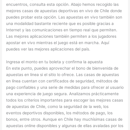
encuentros, consulta esta opción. Abajo hemos recogido las
mejores casas de apuestas deportivas en vivo de Chile donde
puedes probar esta opción. Las apuestas en vivo también son
una modalidad bastante reciente que es posible gracias a
Internet y las comunicaciones en tiempo real que permiten.
Las mejores aplicaciones también permiten a los jugadores
apostar en vivo mientras el juego está en marcha. Aquí
puedes ver las mejores aplicaciones del país.
Ingresa el monto en tu boleta y confirma la apuesta
En este punto, puedes aprovechar el bono de bienvenida de
apuestas en linea si el sitio lo ofrece. Las casas de apuestas
en línea cuentan con certificados de seguridad, métodos de
pago confiables y una serie de medidas para ofrecer al usuario
una experiencia de juego segura. Analizamos prácticamente
todos los criterios importantes para escoger las mejores casas
de apuestas de Chile, como la seguridad de la web, los
eventos deportivos disponibles, los métodos de pago, los
bonos, entre otros. Aunque en Chile hay muchísimas casas de
apuestas online disponibles y algunas de ellas avaladas por los