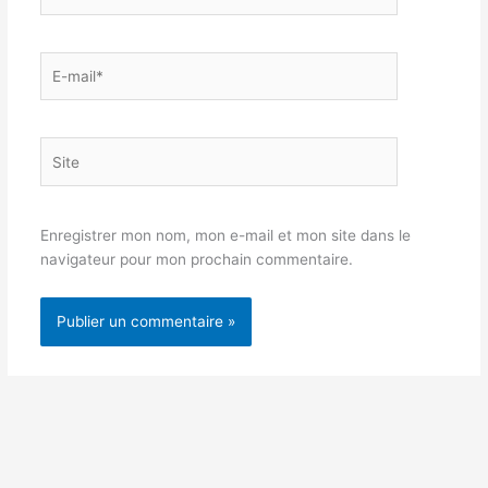
E-
mail*
Site
Enregistrer mon nom, mon e-mail et mon site dans le
navigateur pour mon prochain commentaire.